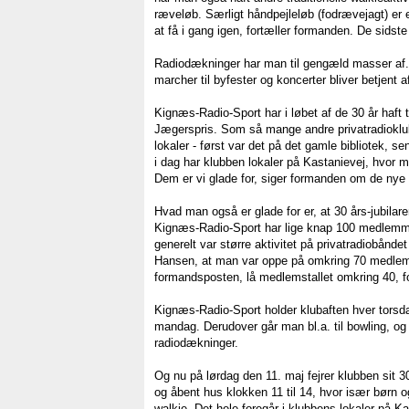
ræveløb. Særligt håndpejleløb (fodrævejagt) er 
at få i gang igen, fortæller formanden. De sidste
Radiodækninger har man til gengæld masser af. 
marcher til byfester og koncerter bliver betjent
Kignæs-Radio-Sport har i løbet af de 30 år haft ti
Jægerspris. Som så mange andre privatradioklu
lokaler - først var det på det gamle bibliotek,
i dag har klubben lokaler på Kastanievej, hvor man 
Dem er vi glade for, siger formanden om de nye 
Hvad man også er glade for er, at 30 års-jubilar
Kignæs-Radio-Sport har lige knap 100 medlemmer
generelt var større aktivitet på privatradiobånde
Hansen, at man var oppe på omkring 70 medlem
formandsposten, lå medlemstallet omkring 40, fo
Kignæs-Radio-Sport holder klubaften hver torsd
mandag. Derudover går man bl.a. til bowling, og 
radiodækninger.
Og nu på lørdag den 11. maj fejrer klubben sit 3
og åbent hus klokken 11 til 14, hvor især børn 
walkie. Det hele foregår i klubbens lokaler på K