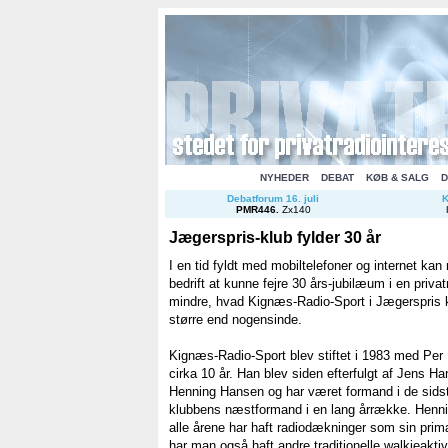
NYHEDER
DEBAT
KØB & SALG
D
Debatforum 16. juli
K
PMR446
.
Zx140
Jægerspris-klub fylder 30 år
I en tid fyldt med mobiltelefoner og internet kan
bedrift at kunne fejre 30 års-jubilæum i en priva
mindre, hvad Kignæs-Radio-Sport i Jægerspris k
større end nogensinde.
Kignæs-Radio-Sport blev stiftet i 1983 med Per
cirka 10 år. Han blev siden efterfulgt af Jens 
Henning Hansen og har været formand i de sidst
klubbens næstformand i en lang årrække. Hennin
alle årene har haft radiodækninger som sin pri
har man også haft andre traditionelle walkieaktiv