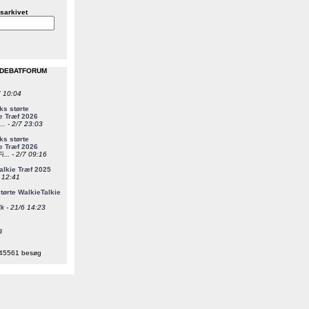
sarkivet
 DEBATFORUM
7 10:04
s størte
e Træf 2026
... - 2/7 23:03
s størte
e Træf 2026
i... - 2/7 09:16
alkie Træf 2025
6 12:41
ørte WalkieTalkie
k - 21/6 14:23
g
45561 besøg