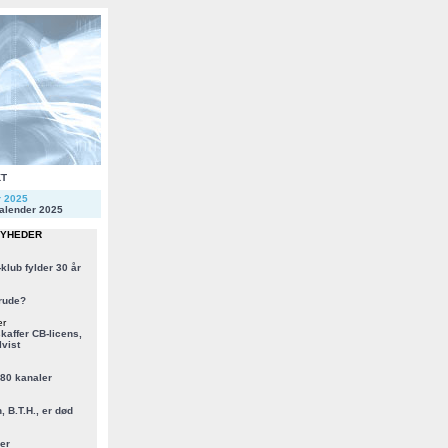
KT
r 2025
alender 2025
NYHEDER
klub fylder 30 år
rude?
er
kaffer CB-licens,
vist
 80 kanaler
, B.T.H., er død
er