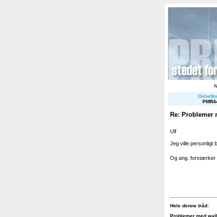
Debatfor
PMR4
Re: Problemer 
Ulf
Jeg ville personligt
Og ang. forstærker vi
Hele denne tråd:
Problemer med wal