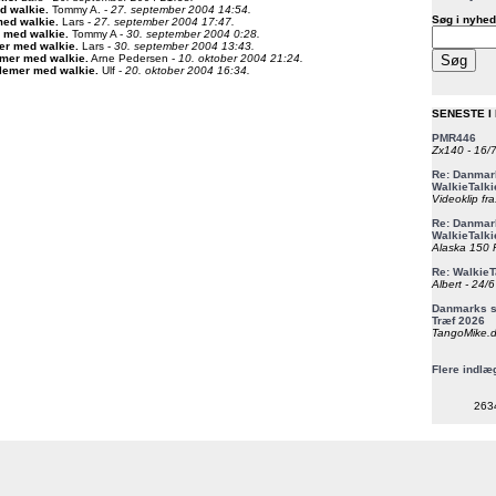
d walkie
.
Tommy A. -
27. september 2004 14:54.
Søg i nyhed
med walkie
.
Lars -
27. september 2004 17:47.
 med walkie
.
Tommy A -
30. september 2004 0:28.
er med walkie
.
Lars -
30. september 2004 13:43.
emer med walkie
.
Arne Pedersen -
10. oktober 2004 21:24.
lemer med walkie
.
Ulf -
20. oktober 2004 16:34.
SENESTE I
PMR446
Zx140 - 16/
Re: Danmark
WalkieTalki
Videoklip fra
Re: Danmark
WalkieTalki
Alaska 150 F
Re: WalkieT
Albert - 24/
Danmarks st
Træf 2026
TangoMike.d
Flere indlæ
263