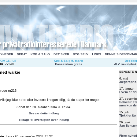
NYHEDER
DEBAT
KØB & SALG
DET SKER
BYG SELV
LINKS
DENNE SIDE/KONTA
um 16. juli
Køb & Salg 9. marts
Det ske
46
.
Zx140
Basestation gratis
ALV ræveløbsk
med walkie
SENESTE 
6. maj
Jægerspris-
17. januar
 bruge rg213.
Hvem er de
27. decemb
lle jeg ikke købe eller investre i nogen billig, da de støjer for meget!
Schweiz afs
men kun del
Sendt den 20. oktober 2004 kl. 16:34.
15. juli
Besvar dette indlæg
Tjekkiet får
Tilbage til oversigten over indlæg
26. juni
Jan Bentzen
Flere nyhed
kie
.
Lars -
26. september 2004 21:38.