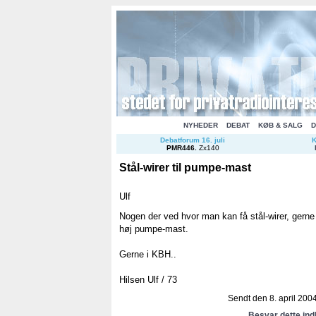
NYHEDER
DEBAT
KØB & SALG
D
Debatforum 16. juli
K
PMR446
.
Zx140
Stål-wirer til pumpe-mast
Ulf
Nogen der ved hvor man kan få stål-wirer, gerne
høj pumpe-mast.
Gerne i KBH..
Hilsen Ulf / 73
Sendt den 8. april 2004
Besvar dette in