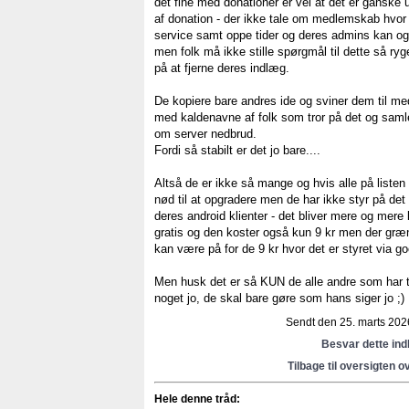
det fine med donationer er vel at det er ganske 
af donation - der ikke tale om medlemskab hvor 
service samt oppe tider og deres admins kan og
men folk må ikke stille spørgmål til dette så ryg
på at fjerne deres indlæg.
De kopiere bare andres ide og sviner dem til med 
med kaldenavne af folk som tror på det og samler 
om server nedbrud.
Fordi så stabilt er det jo bare....
Altså de er ikke så mange og hvis alle på listen 
nød til at opgradere men de har ikke styr på det
deres android klienter - det bliver mere og mere
gratis og den koster også kun 9 kr men der gr
kan være på for de 9 kr hvor det er styret via go
Men husk det er så KUN de alle andre som har ta
noget jo, de skal bare gøre som hans siger jo ;)
Sendt den 25. marts 2026
Besvar dette in
Tilbage til oversigten o
Hele denne tråd: