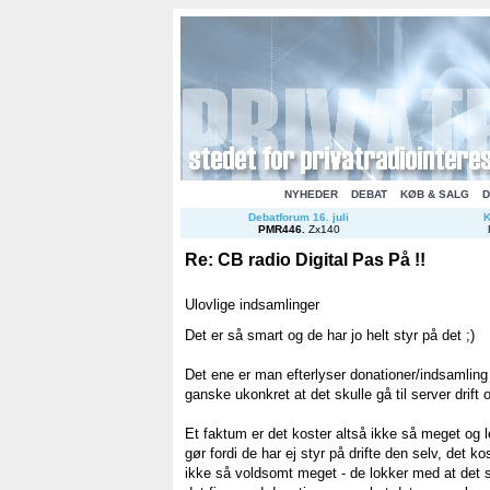
NYHEDER
DEBAT
KØB & SALG
D
Debatforum 16. juli
K
PMR446
.
Zx140
Re: CB radio Digital Pas På !!
Ulovlige indsamlinger
Det er så smart og de har jo helt styr på det ;)
Det ene er man efterlyser donationer/indsamling
ganske ukonkret at det skulle gå til server drif
Et faktum er det koster altså ikke så meget og
gør fordi de har ej styr på drifte den selv, det 
ikke så voldsomt meget - de lokker med at det