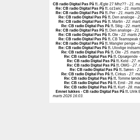
CB radio Digital Pas På !!
.
Ægte 27 Mhz?? -
21. ma
Re: CB radio Digital Pas På !!
.
oz1wic -
21. mart
Re: CB radio Digital Pas På !!
.
Per -
21. marts 20
Re: CB radio Digital Pas På !!
.
Den analoge -
2
Re: CB radio Digital Pas På !!
.
Martin -
22. mart
Re: CB radio Digital Pas På !!
.
Stiig -
22. mart
Re: CB radio Digital Pas På !!
.
Den analoge -
21.
Re: CB radio Digital Pas På !!
.
Ole -
22. marts 
Re: CB radio Digital Pas På !!
.
CB Teamspeak s
Re: CB radio Digital Pas På !!
.
Mangler penge -
Re: CB radio Digital Pas På !!
.
Ulovlige indsaml
Re: CB radio Digital Pas På !!
.
Ole -
25. marts
Re: CB radio Digital Pas På !!
.
Opsøgende 
Re: CB radio Digital Pas På !!
.
Keld -
27. 
Re: CB radio Digital Pas På !!
.
OMG -
27. 
Re: CB radio Digital Pas På !!
.
Søren -
2
Re: CB radio Digital Pas På !!
.
Cirkus -
27. ma
Re: CB radio Digital Pas På !!
.
Tomme tønde
Re: CB radio Digital Pas På !!
.
Emil -
28. ma
Re: CB radio Digital Pas På !!
.
Kurt -
28. ma
Emnet lukkes - CB radio Digital Pas På !!
.
Ulrik 
marts 2026 16:03.