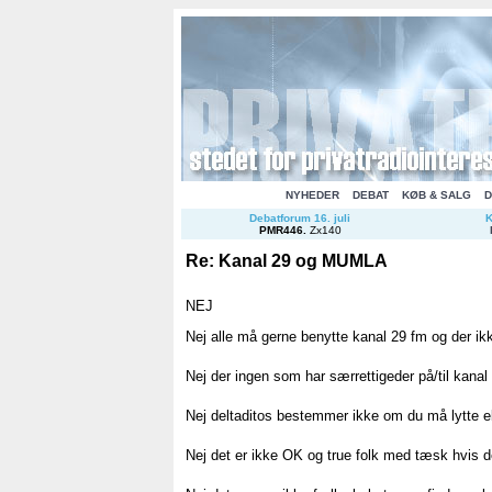
NYHEDER
DEBAT
KØB & SALG
D
Debatforum 16. juli
K
PMR446
.
Zx140
Re: Kanal 29 og MUMLA
NEJ
Nej alle må gerne benytte kanal 29 fm og der i
Nej der ingen som har særrettigeder på/til kanal
Nej deltaditos bestemmer ikke om du må lytte e
Nej det er ikke OK og true folk med tæsk hvis de