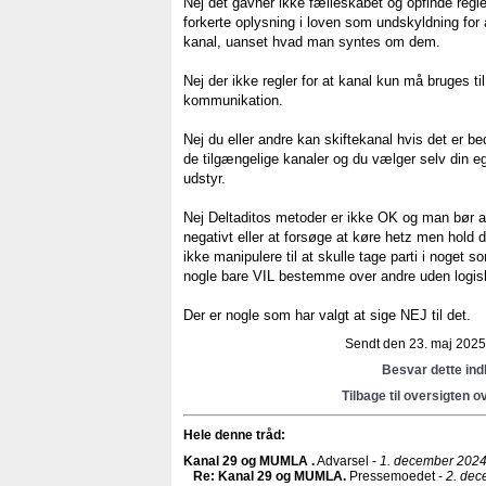
Nej det gavner ikke fælleskabet og opfinde regler
forkerte oplysning i loven som undskyldning for 
kanal, uanset hvad man syntes om dem.
Nej der ikke regler for at kanal kun må bruges til
kommunikation.
Nej du eller andre kan skiftekanal hvis det er b
de tilgængelige kanaler og du vælger selv din
udstyr.
Nej Deltaditos metoder er ikke OK og man bør af
negativt eller at forsøge at køre hetz men hold d
ikke manipulere til at skulle tage parti i noget
nogle bare VIL bestemme over andre uden logis
Der er nogle som har valgt at sige NEJ til det.
Sendt den 23. maj 2025 
Besvar dette in
Tilbage til oversigten o
Hele denne tråd:
Kanal 29 og MUMLA
.
Advarsel -
1. december 2024
Re: Kanal 29 og MUMLA
.
Pressemoedet -
2. dec