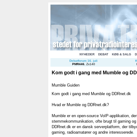
NYHEDER
DEBAT
KØB & SALG
D
Debatforum 16. juli
K
PMR446
.
Zx140
Kom godt i gang med Mumble og DD
Mumble Guiden
Kom godt i gang med Mumble og DDRnet.dk
Hvad er Mumble og DDRnet.dk?
Mumble er en open-source VoIP-applikation, der 
stemmekommunikation, ofte brugt til gaming og
DDRnet.dk er en dansk serverplatform, der tilbyde
gaming, radioamatører og andre interesserede.