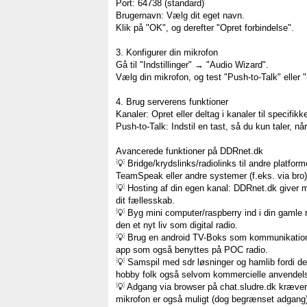
Port: 64738 (standard)
Brugernavn: Vælg dit eget navn.
Klik på "OK", og derefter "Opret forbindelse".
3. Konfigurer din mikrofon
Gå til "Indstillinger" → "Audio Wizard".
Vælg din mikrofon, og test "Push-to-Talk" eller 
4. Brug serverens funktioner
Kanaler: Opret eller deltag i kanaler til specifik
Push-to-Talk: Indstil en tast, så du kun taler, nå
Avancerede funktioner på DDRnet.dk
💡 Bridge/krydslinks/radiolinks til andre platform
TeamSpeak eller andre systemer (f.eks. via bro)
💡 Hosting af din egen kanal: DDRnet.dk giver mul
dit fællesskab.
💡 Byg mini computer/raspberry ind i din gamle
den et nyt liv som digital radio.
💡 Brug en android TV-Boks som kommunikation
app som også benyttes på POC radio.
💡 Samspil med sdr løsninger og hamlib fordi det
hobby folk også selvom kommercielle anvendel
💡 Adgang via browser på chat.sludre.dk kræver 
mikrofon er også muligt (dog begrænset adgang