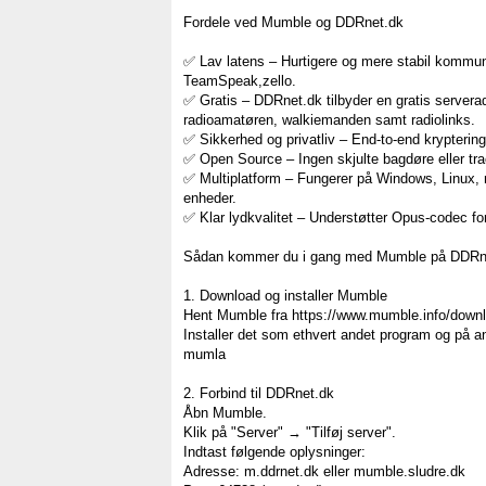
Fordele ved Mumble og DDRnet.dk
✅ Lav latens – Hurtigere og mere stabil kommun
TeamSpeak,zello.
✅ Gratis – DDRnet.dk tilbyder en gratis servera
radioamatøren, walkiemanden samt radiolinks.
✅ Sikkerhed og privatliv – End-to-end kryptering
✅ Open Source – Ingen skjulte bagdøre eller trac
✅ Multiplatform – Fungerer på Windows, Linux,
enheder.
✅ Klar lydkvalitet – Understøtter Opus-codec for
Sådan kommer du i gang med Mumble på DDRn
1. Download og installer Mumble
Hent Mumble fra https://www.mumble.info/down
Installer det som ethvert andet program og på 
mumla
2. Forbind til DDRnet.dk
Åbn Mumble.
Klik på "Server" → "Tilføj server".
Indtast følgende oplysninger:
Adresse: m.ddrnet.dk eller mumble.sludre.dk