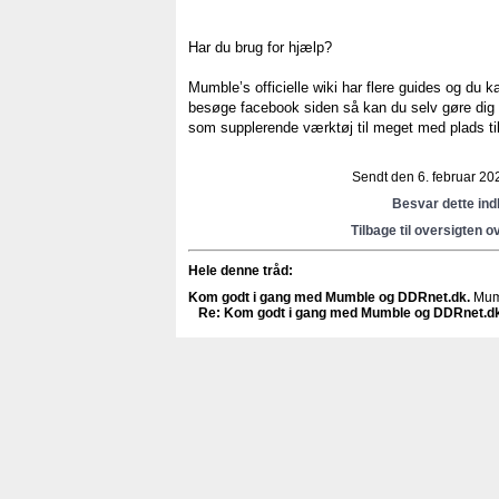
Har du brug for hjælp?
Mumble’s officielle wiki har flere guides og du
besøge facebook siden så kan du selv gøre dig 
som supplerende værktøj til meget med plads til f
Sendt den 6. februar 202
Besvar dette in
Tilbage til oversigten o
Hele denne tråd:
Kom godt i gang med Mumble og DDRnet.dk
.
Mum
Re: Kom godt i gang med Mumble og DDRnet.d