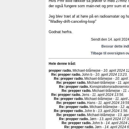
Hvis Pmr ikke rækker så prøver vi med 27mhz så
der også fungere som main-net og pmr sum et ell
Jeg blev træt af at høre på en radioamatør og h
"Wadley-drift-canceling-loop"
Godnat herfra.
Sendt den 14. april 2024
Besvar dette in
Tilbage til oversigten o
Hele denne tråd:
prepper radio
.
Michael-blåmejse -
10. april 2024 1
Re: prepper radio
.
John b -
10. april 2024 13:23.
Re: prepper radio
.
Michael-blåmejse -
10. april
Re: prepper radio
.
Michael-blåmejse -
11. apr
Re: prepper radio
.
Konspirationsradioservic
Re: prepper radio
.
Michael-blåmejse -
11.
Re: prepper radio
.
Jens -
11. april 2024 13:56.
Re: prepper radio
.
Michael-blåmejse -
11. april
Re: prepper radio
.
Hans -
11. april 2024 19:59
Re: prepper radio
.
Michael-blåmejse -
12. a
Re: prepper radio
.
John b -
13. april 2024 1:56.
Re: prepper radio
.
Michael-blåmejse -
13. apr
Re: prepper radio
.
Jørn -
13. april 2024 17:3
Re: prepper radio
.
John b -
14. april 2024 
Re: prepper radio
.
Jørn -
14. april 2024 6