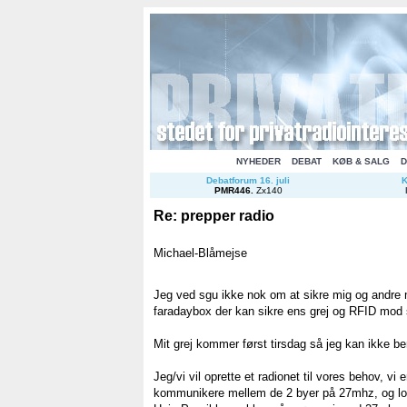
NYHEDER
DEBAT
KØB & SALG
D
Debatforum 16. juli
K
PMR446
.
Zx140
Re: prepper radio
Michael-Blåmejse
Jeg ved sgu ikke nok om at sikre mig og andr
faradaybox der kan sikre ens grej og RFID mod s
Mit grej kommer først tirsdag så jeg kan ikke ber
Jeg/vi vil oprette et radionet til vores behov, vi 
kommunikere mellem de 2 byer på 27mhz, og loka