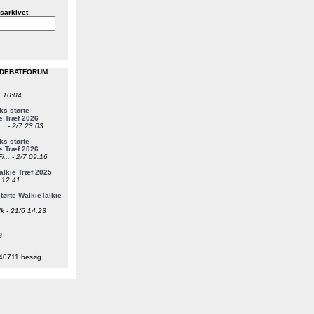
sarkivet
 DEBATFORUM
7 10:04
s størte
e Træf 2026
... - 2/7 23:03
s størte
e Træf 2026
i... - 2/7 09:16
alkie Træf 2025
6 12:41
ørte WalkieTalkie
k - 21/6 14:23
g
40711 besøg