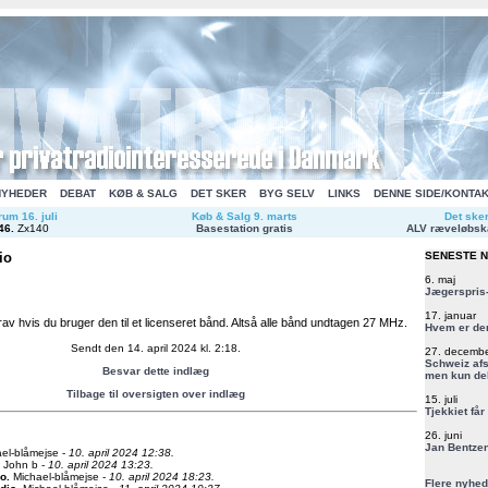
NYHEDER
DEBAT
KØB & SALG
DET SKER
BYG SELV
LINKS
DENNE SIDE/KONTA
um 16. juli
Køb & Salg 9. marts
Det ske
46
.
Zx140
Basestation gratis
ALV ræveløbsk
io
SENESTE 
6. maj
Jægerspris-
17. januar
rav hvis du bruger den til et licenseret bånd. Altså alle bånd undtagen 27 MHz.
Hvem er de
Sendt den 14. april 2024 kl. 2:18.
27. decemb
Schweiz afs
Besvar dette indlæg
men kun del
Tilbage til oversigten over indlæg
15. juli
Tjekkiet får
26. juni
Jan Bentzen
el-blåmejse -
10. april 2024 12:38.
John b -
10. april 2024 13:23.
io
.
Michael-blåmejse -
10. april 2024 18:23.
Flere nyhed