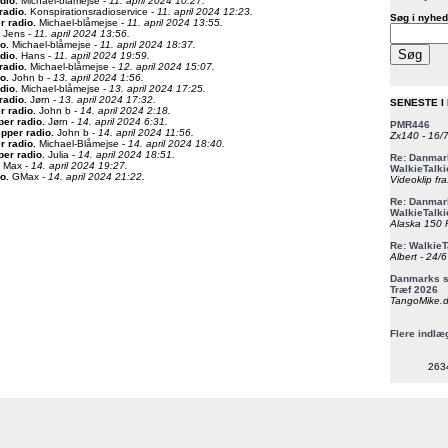
dio
.
Michael-blåmejse -
11. april 2024 10:27.
radio
.
Konspirationsradioservice -
11. april 2024 12:23.
Søg i nyhed
r radio
.
Michael-blåmejse -
11. april 2024 13:55.
Jens -
11. april 2024 13:56.
io
.
Michael-blåmejse -
11. april 2024 18:37.
dio
.
Hans -
11. april 2024 19:59.
radio
.
Michael-blåmejse -
12. april 2024 15:07.
io
.
John b -
13. april 2024 1:56.
dio
.
Michael-blåmejse -
13. april 2024 17:25.
radio
.
Jørn -
13. april 2024 17:32.
SENESTE I
r radio
.
John b -
14. april 2024 2:18.
per radio
.
Jørn -
14. april 2024 6:31.
PMR446
epper radio
.
John b -
14. april 2024 11:56.
Zx140 - 16/
r radio
.
Michael-Blåmejse -
14. april 2024 18:40.
per radio
.
Julia -
14. april 2024 18:51.
Re: Danmark
Max -
14. april 2024 19:27.
WalkieTalki
io
.
GMax -
14. april 2024 21:22.
Videoklip fra
Re: Danmark
WalkieTalki
Alaska 150 F
Re: WalkieT
Albert - 24/
Danmarks st
Træf 2026
TangoMike.d
Flere indlæ
263