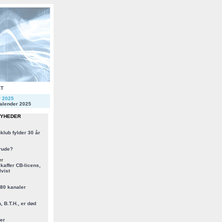
KT
r 2025
alender 2025
NYHEDER
klub fylder 30 år
rude?
er
kaffer CB-licens,
vist
 80 kanaler
, B.T.H., er død
er