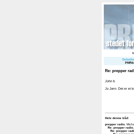
Debatfor
PMR4
Re: prepper rad
John b
Jo Jørn. Det er et k
Hele denne tråd:
prepper radio
.
Micha
Re: prepper radio
.
Re: prepper rad