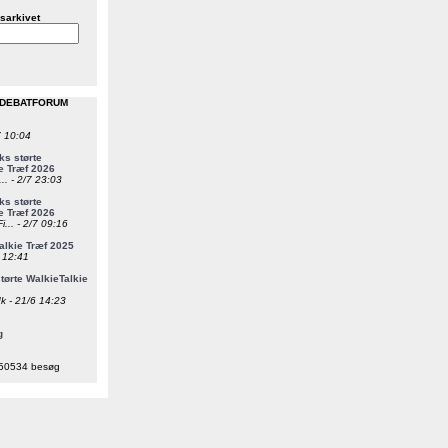
sarkivet
 DEBATFORUM
7 10:04
s størte
e Træf 2026
... - 2/7 23:03
s størte
e Træf 2026
i... - 2/7 09:16
alkie Træf 2025
6 12:41
ørte WalkieTalkie
k - 21/6 14:23
g
50534 besøg