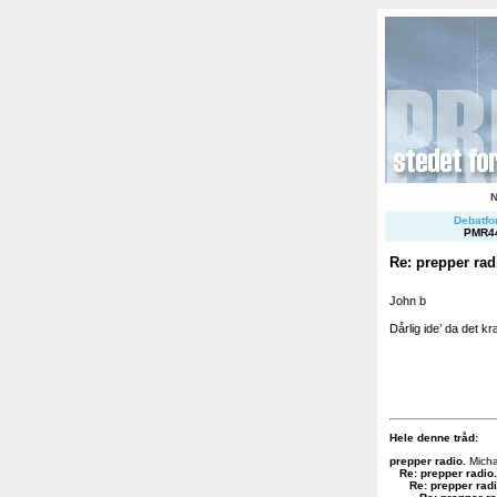
Debatfor
PMR4
Re: prepper rad
John b
Dårlig ide’ da det k
Hele denne tråd:
prepper radio
.
Micha
Re: prepper radio
.
Re: prepper rad