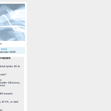
KT
r 2025
alender 2025
NYHEDER
klub fylder 30 år
rude?
er
kaffer CB-licens,
vist
 80 kanaler
, B.T.H., er død
er