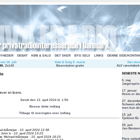
NYHEDER
DEBAT
KØB & SALG
DET SKER
BYG SELV
LINKS
DENNE SIDE/KONTA
um 16. juli
Køb & Salg 9. marts
Det ske
46
.
Zx140
Basestation gratis
ALV ræveløbsk
io
SENESTE 
6. maj
Jægerspris-
17. januar
ræver en licens.
Hvem er de
Sendt den 13. april 2024 kl. 1:56.
27. decemb
Schweiz afs
Besvar dette indlæg
men kun del
Tilbage til oversigten over indlæg
15. juli
Tjekkiet får
26. juni
Jan Bentzen
el-blåmejse -
10. april 2024 12:38.
John b -
10. april 2024 13:23.
io
.
Michael-blåmejse -
10. april 2024 18:23.
Flere nyhed