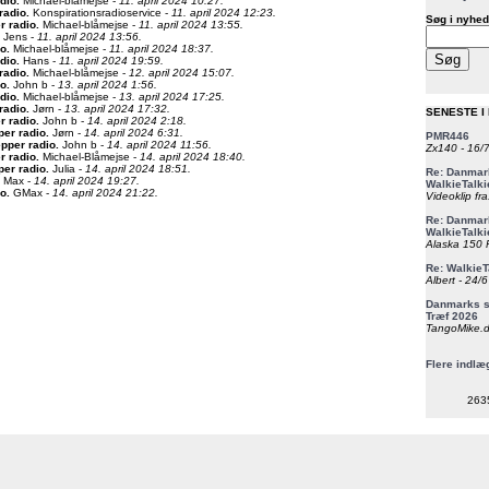
dio
.
Michael-blåmejse -
11. april 2024 10:27.
radio
.
Konspirationsradioservice -
11. april 2024 12:23.
Søg i nyhed
r radio
.
Michael-blåmejse -
11. april 2024 13:55.
Jens -
11. april 2024 13:56.
io
.
Michael-blåmejse -
11. april 2024 18:37.
dio
.
Hans -
11. april 2024 19:59.
radio
.
Michael-blåmejse -
12. april 2024 15:07.
io
.
John b -
13. april 2024 1:56.
dio
.
Michael-blåmejse -
13. april 2024 17:25.
radio
.
Jørn -
13. april 2024 17:32.
SENESTE I
r radio
.
John b -
14. april 2024 2:18.
per radio
.
Jørn -
14. april 2024 6:31.
PMR446
epper radio
.
John b -
14. april 2024 11:56.
Zx140 - 16/
r radio
.
Michael-Blåmejse -
14. april 2024 18:40.
per radio
.
Julia -
14. april 2024 18:51.
Re: Danmark
Max -
14. april 2024 19:27.
WalkieTalki
io
.
GMax -
14. april 2024 21:22.
Videoklip fra
Re: Danmark
WalkieTalki
Alaska 150 F
Re: WalkieT
Albert - 24/
Danmarks st
Træf 2026
TangoMike.d
Flere indlæ
263