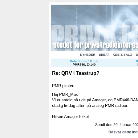
NYHEDER
DEBAT
KØB & SALG
D
Debatforum 16. juli
K
PMR446
.
Zx140
Re: QRV i Taastrup?
PMR-piraten
Hej PMR_Max
Vi er stadig på ude på Amager, og PMR446-DAN
stadig lørdag aften på analog PMR radioer.
Hilsen Amager folket.
Sendt den 20. februar 202
Besvar dette in