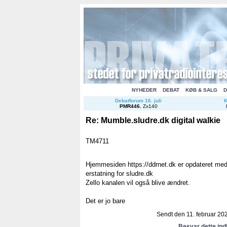
NYHEDER
DEBAT
KØB & SALG
D
Debatforum 16. juli
K
PMR446
.
Zx140
Re: Mumble.sludre.dk digital walkie
TM4711
Hjemmesiden https://ddrnet.dk er opdateret med
erstatning for sludre.dk
Zello kanalen vil også blive ændret.
Det er jo bare
Sendt den 11. februar 202
Besvar dette in