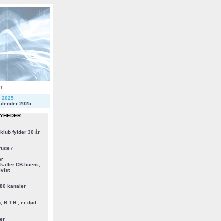
KT
r 2025
alender 2025
NYHEDER
klub fylder 30 år
rude?
er
kaffer CB-licens,
vist
 80 kanaler
, B.T.H., er død
er