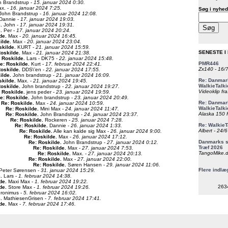
 Brandstrup -
15. januar 2024 0:30.
x. -
16. januar 2024 7:25.
Søg i nyhed
John Brandstrup -
16. januar 2024 12:08.
Dannie -
17. januar 2024 19:03.
e
.
John -
17. januar 2024 19:31.
e
.
Per -
17. januar 2024 20:24.
de
.
Max -
20. januar 2024 16:45.
ilde
.
Max -
20. januar 2024 23:04.
skilde
.
KURT -
21. januar 2024 15:59.
SENESTE I
Roskilde
.
Max -
21. januar 2024 21:38.
 Roskilde
.
Lars - DK75 -
22. januar 2024 15:48.
PMR446
e: Roskilde
.
Kurt -
17. februar 2024 22:41.
Zx140 - 16/
Roskilde
.
DDS\’en -
22. januar 2024 17:55.
ilde
.
John brandstrup -
21. januar 2024 16:09.
Re: Danmark
skilde
.
Max. -
21. januar 2024 19:45.
WalkieTalki
Roskilde
.
John brandstrup -
22. januar 2024 19:27.
Videoklip fra
 Roskilde
.
jens peder -
23. januar 2024 19:59.
e: Roskilde
.
John brandstrup -
23. januar 2024 20:49.
Re: Danmark
Re: Roskilde
.
Max -
24. januar 2024 10:59.
WalkieTalki
Re: Roskilde
.
Mini Max -
24. januar 2024 11:47.
Alaska 150 F
Re: Roskilde
.
John Brandstrup -
24. januar 2024 23:37.
Re: Roskilde
.
Rockeren -
25. januar 2024 7:28.
Re: WalkieT
Re: Roskilde
.
Dannie -
26. januar 2024 1:33.
Albert - 24/
Re: Roskilde
.
Alle kan kalde sig Max -
26. januar 2024 9:00.
Re: Roskilde
.
Max -
26. januar 2024 17:12.
Danmarks st
Re: Roskilde
.
John Brandstrup -
27. januar 2024 0:12.
Træf 2026
Re: Roskilde
.
Max -
27. januar 2024 7:53.
TangoMike.d
Re: Roskilde
.
Max. -
27. januar 2024 20:13.
Re: Roskilde
.
Max -
27. januar 2024 22:00.
Re: Roskilde
.
Søren Hansen -
29. januar 2024 11:06.
Flere indlæ
Peter Sørensen -
31. januar 2024 15:29.
e
.
Lars -
1. februar 2024 14:38.
de
.
Maxi Max -
1. februar 2024 19:22.
263
de
.
Store Max -
1. februar 2024 19:26.
Ironimus -
5. februar 2024 16:02.
e
.
MathiesenGrisen -
7. februar 2024 17:41.
de
.
Max -
7. februar 2024 17:46.