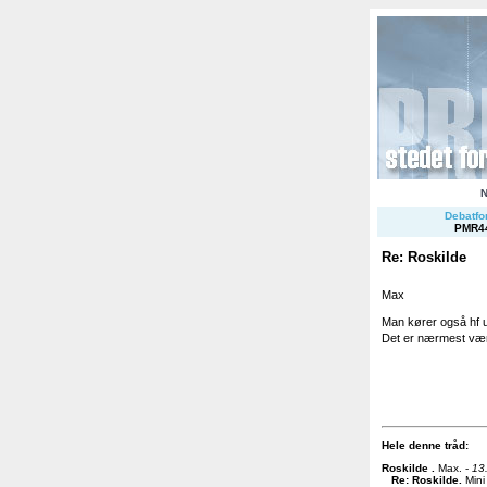
Debatfor
PMR4
Re: Roskilde
Max
Man kører også hf ud
Det er nærmest værr
Hele denne tråd:
Roskilde
.
Max. -
13
Re: Roskilde
.
Mini