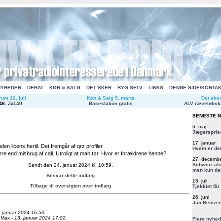
NYHEDER
DEBAT
KØB & SALG
DET SKER
BYG SELV
LINKS
DENNE SIDE/KONTA
um 16. juli
Køb & Salg 9. marts
Det ske
46
.
Zx140
Basestation gratis
ALV ræveløbsk
SENESTE 
6. maj
Jægerspris-
17. januar
en licens hertil. Det fremgår af qrz profiler.
Hvem er de
e end misbrug af call. Utroligt at man tør. Hvor er forældrene henne?
27. decemb
Schweiz afs
Sendt den 24. januar 2024 kl. 10:59.
men kun del
Besvar dette indlæg
15. juli
Tilbage til oversigten over indlæg
Tjekkiet får
26. juni
Jan Bentzen
. januar 2024 16:50.
 Max -
13. januar 2024 17:02.
Flere nyhed