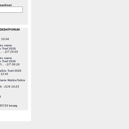
sarkivet
 DEBATFORUM
7 10:04
s størte
e Træf 2026
... - 2/7 23:03
s størte
e Træf 2026
i... - 2/7 09:16
alkie Træf 2025
6 12:41
ørte WalkieTalkie
k - 21/6 14:23
g
45733 besøg