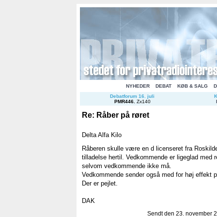
NYHEDER
DEBAT
KØB & SALG
D
Debatforum 16. juli
K
PMR446
.
Zx140
Re: Råber på røret
Delta Alfa Kilo
Råberen skulle være en d licenseret fra Roskild
tilladelse hertil. Vedkommende er ligeglad med r
selvom vedkommende ikke må.
Vedkommende sender også med for høj effekt på
Der er pejlet.
DAK
Sendt den 23. november 20