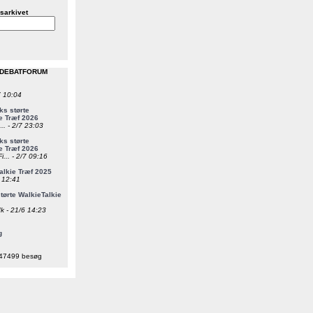
sarkivet
 DEBATFORUM
7 10:04
s størte
e Træf 2026
... - 2/7 23:03
s størte
e Træf 2026
i... - 2/7 09:16
alkie Træf 2025
6 12:41
ørte WalkieTalkie
k - 21/6 14:23
g
47499 besøg