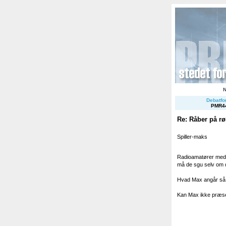
Debatfor
PMR4
Re: Råber på rø
Spiller-maks
Radioamatører med e
må de sgu selv om d
Hvad Max angår så få
Kan Max ikke præse