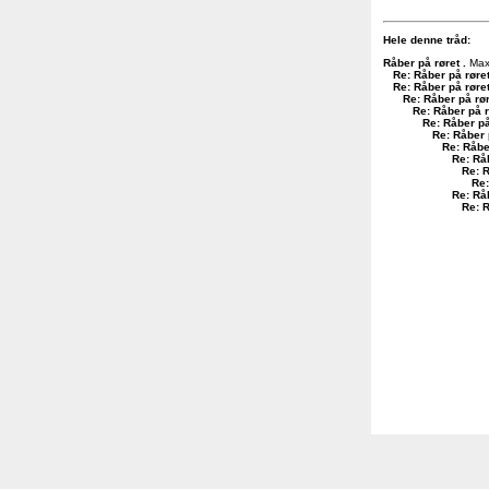
Hele denne tråd:
Råber på røret
.
Max
Re: Råber på røre
Re: Råber på røre
Re: Råber på rø
Re: Råber på r
Re: Råber på
Re: Råber 
Re: Råbe
Re: Rå
Re: R
Re:
Re: Rå
Re: R