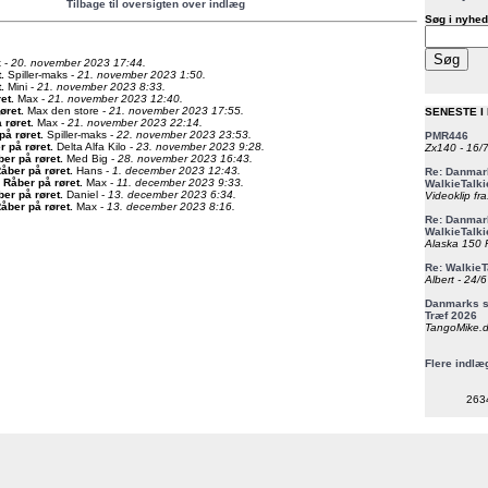
Tilbage til oversigten over indlæg
Søg i nyhed
 -
20. november 2023 17:44.
t
.
Spiller-maks -
21. november 2023 1:50.
t
.
Mini -
21. november 2023 8:33.
ret
.
Max -
21. november 2023 12:40.
øret
.
Max den store -
21. november 2023 17:55.
SENESTE I
 røret
.
Max -
21. november 2023 22:14.
på røret
.
Spiller-maks -
22. november 2023 23:53.
PMR446
r på røret
.
Delta Alfa Kilo -
23. november 2023 9:28.
Zx140 - 16/
ber på røret
.
Med Big -
28. november 2023 16:43.
åber på røret
.
Hans -
1. december 2023 12:43.
Re: Danmark
 Råber på røret
.
Max -
11. december 2023 9:33.
WalkieTalki
ber på røret
.
Daniel -
13. december 2023 6:34.
Videoklip fra
åber på røret
.
Max -
13. december 2023 8:16.
Re: Danmark
WalkieTalki
Alaska 150 F
Re: WalkieT
Albert - 24/
Danmarks st
Træf 2026
TangoMike.d
Flere indlæ
263