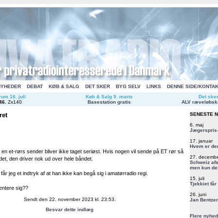
NYHEDER
DEBAT
KØB & SALG
DET SKER
BYG SELV
LINKS
DENNE SIDE/KONTA
um 16. juli
Køb & Salg 9. marts
Det ske
46
.
Zx140
Basestation gratis
ALV ræveløbsk
ret
SENESTE 
6. maj
Jægerspris-
17. januar
Hvem er de
n et-rørs sender bliver ikke taget seriøst. Hvis nogen vil sende på ET rør så
27. decemb
et, den driver nok ud over hele båndet.
Schweiz afs
men kun del
r jeg et indtryk af at han ikke kan begå sig i amatørradio regi.
15. juli
Tjekkiet får
ntere sig??
26. juni
Sendt den 22. november 2023 kl. 23:53.
Jan Bentzen
Besvar dette indlæg
Flere nyhed