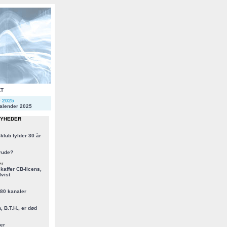
KT
r 2025
alender 2025
NYHEDER
klub fylder 30 år
rude?
er
kaffer CB-licens,
vist
 80 kanaler
, B.T.H., er død
er