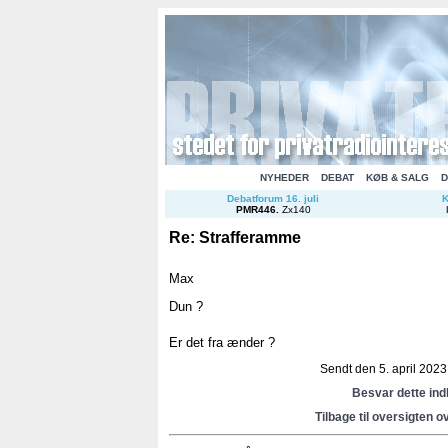
NYHEDER
DEBAT
KØB & SALG
D
Debatforum 16. juli
K
PMR446
.
Zx140
Re: Strafferamme
Max
Dun ?
Er det fra ænder ?
Sendt den 5. april 2023 
Besvar dette in
Tilbage til oversigten o