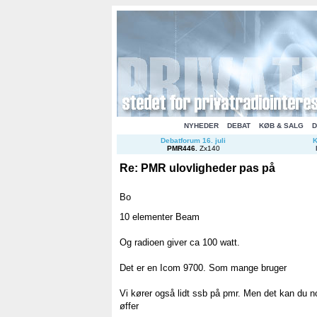
NYHEDER
DEBAT
KØB & SALG
D
Debatforum 16. juli
K
PMR446
.
Zx140
Re: PMR ulovligheder pas på
Bo
10 elementer Beam
Og radioen giver ca 100 watt.
Det er en Icom 9700. Som mange bruger
Vi kører også lidt ssb på pmr. Men det kan du n
øffer