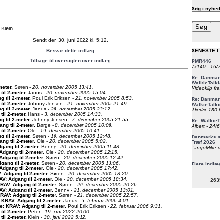
Søg i nyhed
Klein.
Sendt den 30. juni 2022 kl. 5:12.
Besvar dette indlæg
SENESTE I
Tilbage til oversigten over indlæg
PMR446
Zx140 - 16/
Re: Danmark
WalkieTalki
meter
.
Søren -
20. november 2005 13:41.
Videoklip fra
til 2-meter
.
Janus -
20. november 2005 15:04.
g til 2-meter
.
Poul Erik Eriksen -
21. november 2005 8:53.
Re: Danmark
til 2-meter
.
Johnny Jensen -
21. november 2005 21:49.
WalkieTalki
g til 2-meter
.
Janus -
28. november 2005 23:12.
Alaska 150 F
til 2-meter
.
Hans -
3. december 2005 14:33.
g til 2-meter
.
Johnny Jensen -
7. december 2005 21:55.
Re: WalkieT
ng til 2-meter
.
Børge -
8. december 2005 10:08.
Albert - 24/
til 2-meter
.
Ole -
19. december 2005 10:41.
g til 2-meter
.
Søren -
19. december 2005 12:48.
Danmarks st
ng til 2-meter
.
Ole -
20. december 2005 5:02.
Træf 2026
gang til 2-meter
.
Benny -
20. december 2005 11:48.
TangoMike.d
Adgang til 2-meter
.
Ole -
20. december 2005 12:15.
Adgang til 2-meter
.
Søren -
20. december 2005 12:42.
gang til 2-meter
.
Søren -
20. december 2005 13:06.
Flere indlæ
Adgang til 2-meter
.
Ole -
20. december 2005 17:42.
: Adgang til 2-meter
.
Søren -
20. december 2005 18:20.
AV: Adgang til 2-meter
.
Ole -
20. december 2005 18:34.
263
RAV: Adgang til 2-meter
.
Søren -
20. december 2005 20:26.
AV: Adgang til 2-meter
.
Benny -
21. december 2005 13:01.
RAV: Adgang til 2-meter
.
Søren -
21. december 2005 22:57.
 KRAV: Adgang til 2-meter
.
Janus -
5. februar 2006 4:01.
e: KRAV: Adgang til 2-meter
.
Poul Erik Eriksen -
22. februar 2006 9:31.
til 2-meter
.
Peter -
19. juni 2022 20:00.
til 2-meter
.
Klein -
30. juni 2022 5:12.