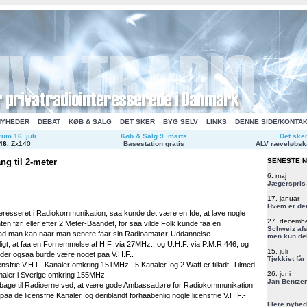
NYHEDER
DEBAT
KØB & SALG
DET SKER
BYG SELV
LINKS
DENNE SIDE/KONTA
um 16. juli
Køb & Salg 9. marts
Det ske
46
.
Zx140
Basestation gratis
ALV ræveløbsk
g til 2-meter
SENESTE 
6. maj
Jægerspris-
17. januar
Hvem er de
nteresseret i Radiokommunikation, saa kunde det være en Ide, at lave nogle
27. decemb
nten før, eller efter 2 Meter-Baandet, for saa vilde Folk kunde faa en
Schweiz afs
d man kan naar man senere faar sin Radioamatør-Uddannelse.
men kun del
ligt, at faa en Fornemmelse af H.F. via 27MHz., og U.H.F. via P.M.R.446, og
15. juli
t der ogsaa burde være noget paa V.H.F..
Tjekkiet får
ensfrie V.H.F.-Kanaler omkring 151MHz.. 5 Kanaler, og 2 Watt er tilladt. Tilmed,
26. juni
naler i Sverige omkring 155MHz..
Jan Bentzen
ilbage til Radioerne ved, at være gode Ambassadøre for Radiokommunikation
paa de licensfrie Kanaler, og deriblandt forhaabenlig nogle licensfrie V.H.F.-
Flere nyhed