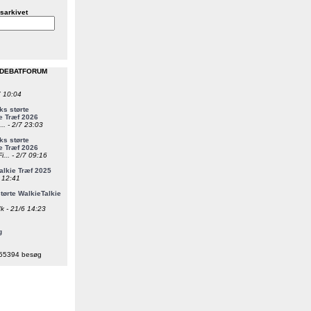
sarkivet
 DEBATFORUM
7 10:04
s størte
e Træf 2026
... - 2/7 23:03
s størte
e Træf 2026
i... - 2/7 09:16
alkie Træf 2025
6 12:41
ørte WalkieTalkie
k - 21/6 14:23
g
55394 besøg