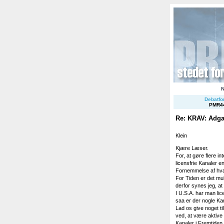
Debatfor
PMR4
Re: KRAV: Adgan
Klein
Kjære Læser.
For, at gøre flere i
licensfrie Kanaler e
Fornemmelse af hva
For Tiden er det mu
derfor synes jeg, a
I U.S.A. har man lic
saa er der nogle Ka
Lad os give noget t
ved, at være aktive 
Kanaler i Fremtiden.