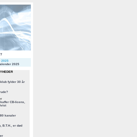
KT
r 2025
alender 2025
NYHEDER
klub fylder 30 år
rude?
er
kaffer CB-licens,
vist
 80 kanaler
, B.T.H., er død
er