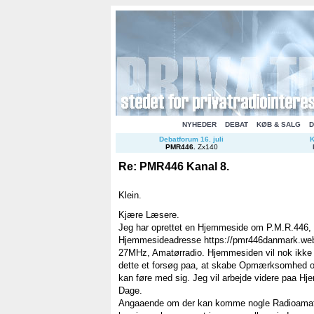
NYHEDER
DEBAT
KØB & SALG
D
Debatforum 16. juli
K
PMR446
.
Zx140
Re: PMR446 Kanal 8.
Klein.
Kjære Læsere.
Jeg har oprettet en Hjemmeside om P.M.R.446, o
Hjemmesideadresse https://pmr446danmark.webn
27MHz, Amatørradio. Hjemmesiden vil nok ikke b
dette et forsøg paa, at skabe Opmærksomhed o
kan føre med sig. Jeg vil arbejde videre paa Hj
Dage.
Angaaende om der kan komme nogle Radioamatør