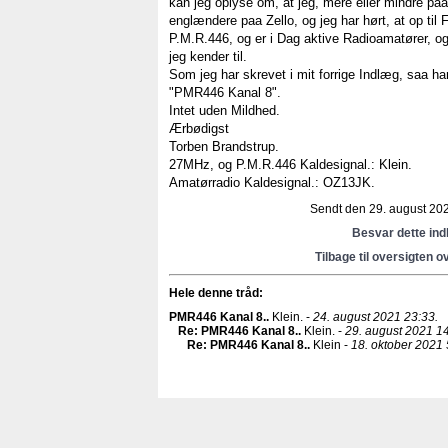
kan jeg oplyse om, at jeg, mere eller mindre paa
englændere paa Zello, og jeg har hørt, at op til
P.M.R.446, og er i Dag aktive Radioamatører, og
jeg kender til.
Som jeg har skrevet i mit forrige Indlæg, saa har
"PMR446 Kanal 8".
Intet uden Mildhed.
Ærbødigst
Torben Brandstrup.
27MHz, og P.M.R.446 Kaldesignal.: Klein.
Amatørradio Kaldesignal.: OZ13JK.
Sendt den 29. august 2021
Besvar dette in
Tilbage til oversigten o
Hele denne tråd:
PMR446 Kanal 8.
.
Klein. -
24. august 2021 23:33.
Re: PMR446 Kanal 8.
.
Klein. -
29. august 2021 14
Re: PMR446 Kanal 8.
.
Klein -
18. oktober 2021 