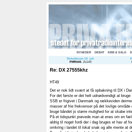
NYHEDER
DEBAT
KØB & SALG
D
Debatforum 16. juli
K
PMR446
.
Zx140
Re: DX 27555khz
HT49
Det er nok lidt svært at få opbakning til DX i D
For det første er det helt udnødvendigt at brug
SSB er frigivet i Danmark og rækkeviden dermed
masser af frie frekvenser på det lovlige område o
bruge båndet jo større mulighed for at skabe int
På et tidspunkt prøvede man at enes om en fæll
aldrig til noget fordi der i dag bruges et hav af fo
omkring i landet til lokal snak og alle mente at d