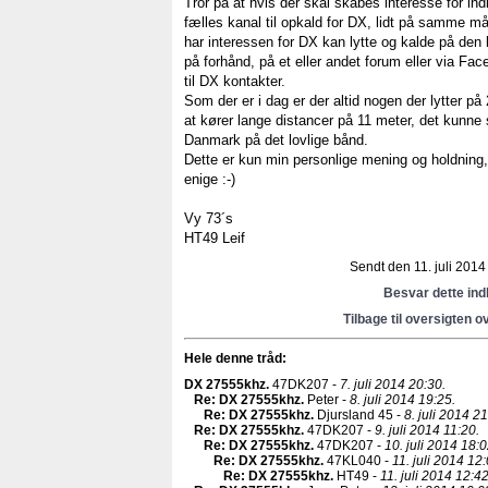
Tror på at hvis der skal skabes interesse for ind
fælles kanal til opkald for DX, lidt på samme
har interessen for DX kan lytte og kalde på den 
på forhånd, på et eller andet forum eller via Fa
til DX kontakter.
Som der er i dag er der altid nogen der lytter p
at kører lange distancer på 11 meter, det kunne 
Danmark på det lovlige bånd.
Dette er kun min personlige mening og holdning, 
enige :-)
Vy 73´s
HT49 Leif
Sendt den 11. juli 2014 
Besvar dette in
Tilbage til oversigten o
Hele denne tråd:
DX 27555khz
.
47DK207 -
7. juli 2014 20:30.
Re: DX 27555khz
.
Peter -
8. juli 2014 19:25.
Re: DX 27555khz
.
Djursland 45 -
8. juli 2014 21
Re: DX 27555khz
.
47DK207 -
9. juli 2014 11:20.
Re: DX 27555khz
.
47DK207 -
10. juli 2014 18:0
Re: DX 27555khz
.
47KL040 -
11. juli 2014 12:
Re: DX 27555khz
.
HT49 -
11. juli 2014 12:42