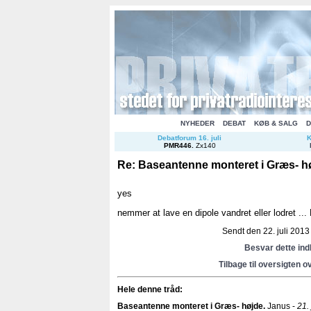
NYHEDER
DEBAT
KØB & SALG
D
Debatforum 16. juli
K
PMR446
.
Zx140
Re: Baseantenne monteret i Græs- h
yes
nemmer at lave en dipole vandret eller lodret ...
Sendt den 22. juli 2013 
Besvar dette in
Tilbage til oversigten o
Hele denne tråd:
Baseantenne monteret i Græs- højde
.
Janus -
21.