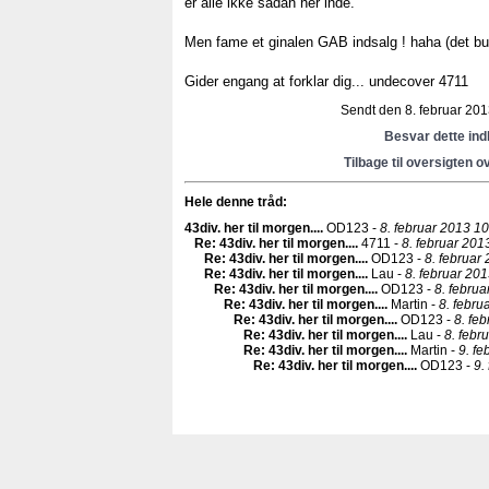
er alle ikke sådan her inde.
Men fame et ginalen GAB indsalg ! haha (det bu
Gider engang at forklar dig... undecover 4711
Sendt den 8. februar 2013
Besvar dette in
Tilbage til oversigten o
Hele denne tråd:
43div. her til morgen...
.
OD123 -
8. februar 2013 10
Re: 43div. her til morgen...
.
4711 -
8. februar 201
Re: 43div. her til morgen...
.
OD123 -
8. februar
Re: 43div. her til morgen...
.
Lau -
8. februar 201
Re: 43div. her til morgen...
.
OD123 -
8. februa
Re: 43div. her til morgen...
.
Martin -
8. febru
Re: 43div. her til morgen...
.
OD123 -
8. fe
Re: 43div. her til morgen...
.
Lau -
8. febr
Re: 43div. her til morgen...
.
Martin -
9. fe
Re: 43div. her til morgen...
.
OD123 -
9.