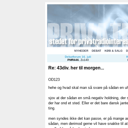
NYHEDER
DEBAT
KØB & SALG
D
Debatforum 16. juli
K
PMR446
.
Zx140
Re: 43div. her til morgen...
OD123
hehe og hvad skal man så svare på sådan en u
sjov at der sådan en små negativ holdning, der 
der har ond et sted. Eller er det bare dansk jan
ting.
men syndes ikke det kan passe, er på mange an
sådan, men derimod gerne vil have snakke til at