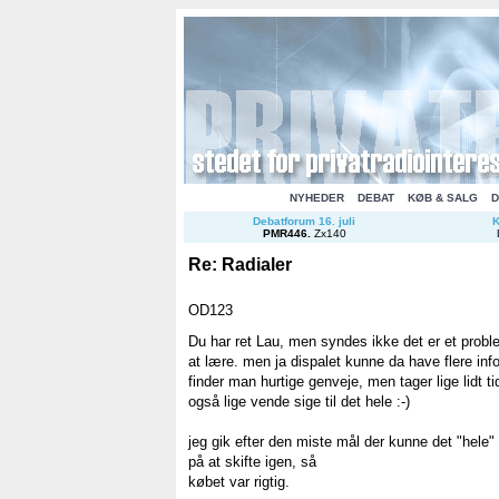
NYHEDER
DEBAT
KØB & SALG
D
Debatforum 16. juli
K
PMR446
.
Zx140
Re: Radialer
OD123
Du har ret Lau, men syndes ikke det er et prob
at lære. men ja dispalet kunne da have flere in
finder man hurtige genveje, men tager lige lidt t
også lige vende sige til det hele :-)
jeg gik efter den miste mål der kunne det "hele"
på at skifte igen, så
købet var rigtig.