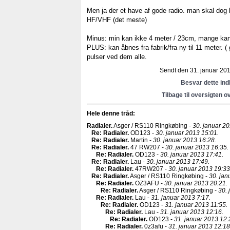
Men ja der et have af gode radio. man skal dog 
HF/VHF (det meste)
Minus: min kan ikke 4 meter / 23cm, mange ka
PLUS: kan åbnes fra fabrik/fra ny til 11 meter. (
pulser ved dem alle.
Sendt den 31. januar 2013
Besvar dette in
Tilbage til oversigten o
Hele denne tråd:
Radialer
.
Asger / RS110 Ringkøbing -
30. januar 20
Re: Radialer
.
OD123 -
30. januar 2013 15:01.
Re: Radialer
.
Martin -
30. januar 2013 16:28.
Re: Radialer
.
47 RW207 -
30. januar 2013 16:35.
Re: Radialer
.
OD123 -
30. januar 2013 17:41.
Re: Radialer
.
Lau -
30. januar 2013 17:49.
Re: Radialer
.
47RW207 -
30. januar 2013 19:33
Re: Radialer
.
Asger / RS110 Ringkøbing -
30. jan
Re: Radialer
.
OZ3AFU -
30. januar 2013 20:21.
Re: Radialer
.
Asger / RS110 Ringkøbing -
30. 
Re: Radialer
.
Lau -
31. januar 2013 7:17.
Re: Radialer
.
OD123 -
31. januar 2013 11:55.
Re: Radialer
.
Lau -
31. januar 2013 12:16.
Re: Radialer
.
OD123 -
31. januar 2013 12:
Re: Radialer
.
0z3afu -
31. januar 2013 12:18