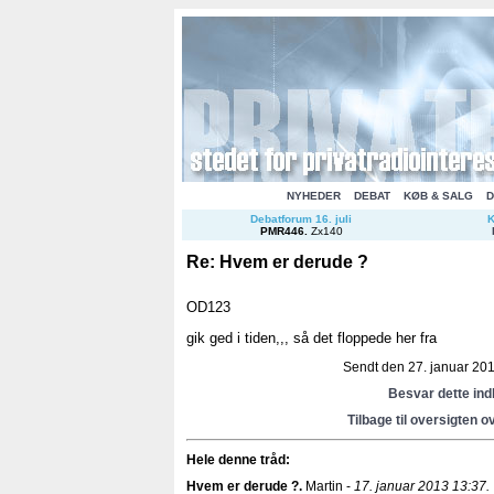
NYHEDER
DEBAT
KØB & SALG
D
Debatforum 16. juli
K
PMR446
.
Zx140
Re: Hvem er derude ?
OD123
gik ged i tiden,,, så det floppede her fra
Sendt den 27. januar 2013
Besvar dette in
Tilbage til oversigten o
Hele denne tråd:
Hvem er derude ?
.
Martin -
17. januar 2013 13:37.