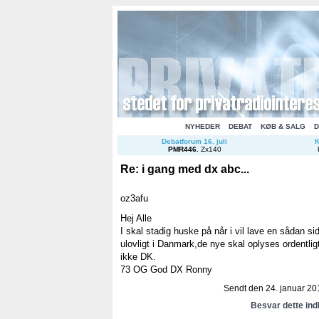
NYHEDER
DEBAT
KØB & SALG
D
Debatforum 16. juli
K
PMR446
.
Zx140
Re: i gang med dx abc...
oz3afu
Hej Alle
I skal stadig huske på når i vil lave en sådan s
ulovligt i Danmark,de nye skal oplyses ordentlig
ikke DK.
73 OG God DX Ronny
Sendt den 24. januar 201
Besvar dette in