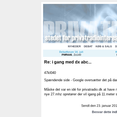
NYHEDER
DEBAT
KØB & SALG
D
Debatforum 16. juli
K
PMR446
.
Zx140
Re: i gang med dx abc...
47kl040
Spændende side - Google oversætter det på da
Måske det var en idé for privatradio.dk at have 
nye 27.mhz opretører der vil igang på 11.meter 
Sendt den 23. januar 2013
Besvar dette in