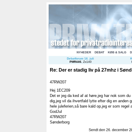
NYHEDER
DEBAT
KØB & SALG
D
Debatforum 16. juli
K
PMR446
.
Zx140
Re: Der er stadig liv på 27mhz i Sønd
47RW207
Hej 1EC209
Det er jeg da ked af at høre,jeg har nok som du
dig,jeg vil da ihvertfald lytte efter dig en anden 
hele juleferien,så bare kald op,jeg er som regel 
GodJul
47RW207
Sønderborg
Sendt den 26. december 20