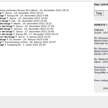
Søg i nyhed
enny pedersen Kenya 59 Lolland -
14. december 2012 18:15.
gt ?
.
Janus -
14. december 2012 20:12.
rugt ?
.
Kenya 59 -
15. december 2012 0:08.
 brugt ?
.
Janus -
15. december 2012 10:02.
t brugt ?
.
Ole -
16. december 2012 13:28.
det brugt ?
.
Martin -
16. december 2012 15:21.
SENESTE I
r det brugt ?
.
Janus -
16. december 2012 17:28.
det brugt ?
.
Johnny -
16. december 2012 21:43.
PMR446
r det brugt ?
.
Janus -
17. december 2012 14:40.
Zx140 - 16/
r det brugt ?
.
Kenya 59 -
17. december 2012 20:15.
ver det brugt ?
.
Jes O -
6. januar 2018 14:13.
Re: Danmark
 brugt ?
.
KJ Jensen -
24. februar 2015 0:46.
WalkieTalki
gt ?
.
Kai Kanstrup oz1kai -
28. februar 2021 20:37.
Videoklip fra
rugt ?
.
Camping-00 -
1. marts 2021 20:35.
Re: Danmark
WalkieTalki
Alaska 150 F
Re: WalkieT
Albert - 24/
Danmarks st
Træf 2026
TangoMike.d
Flere indlæ
263