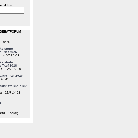
sarkivet
 DEBATFORUM
7 10:04
s størte
e Træf 2026
... - 2/7 23:03
s størte
e Træf 2026
i... - 2/7 09:16
alkie Træf 2025
6 12:41
ørte WalkieTalkie
k - 21/6 14:23
g
49019 besøg