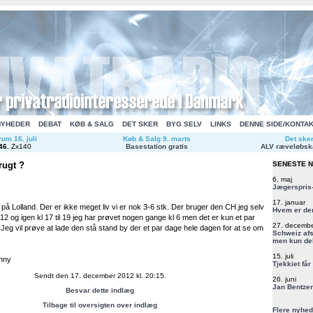
NYHEDER
DEBAT
KØB & SALG
DET SKER
BYG SELV
LINKS
DENNE SIDE/KONTA
um 16. juli
Køb & Salg 9. marts
Det ske
46
.
Zx140
Basestation gratis
ALV ræveløbsk
rugt ?
SENESTE 
6. maj
Jægerspris-
17. januar
på Lolland. Der er ikke meget liv vi er nok 3-6 stk. Der bruger den CH.jeg selv
Hvem er de
l 12 og igen kl 17 til 19 jeg har prøvet nogen gange kl 6 men det er kun et par
27. decemb
 Jeg vil prøve at lade den stå stand by der et par dage hele dagen for at se om
Schweiz afs
men kun del
15. juli
nny
Tjekkiet får
Sendt den 17. december 2012 kl. 20:15.
26. juni
Jan Bentzen
Besvar dette indlæg
Tilbage til oversigten over indlæg
Flere nyhed