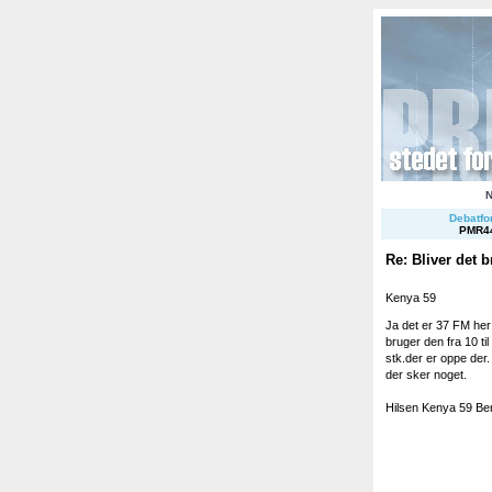
Debatfor
PMR4
Re: Bliver det b
Kenya 59
Ja det er 37 FM her 
bruger den fra 10 ti
stk.der er oppe der.
der sker noget.
Hilsen Kenya 59 Be