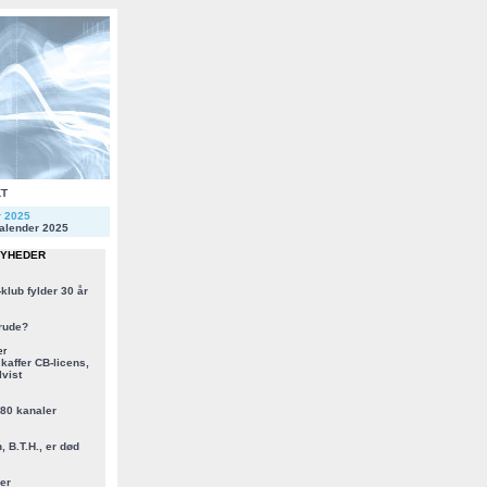
KT
r 2025
alender 2025
NYHEDER
klub fylder 30 år
rude?
er
kaffer CB-licens,
vist
 80 kanaler
, B.T.H., er død
er