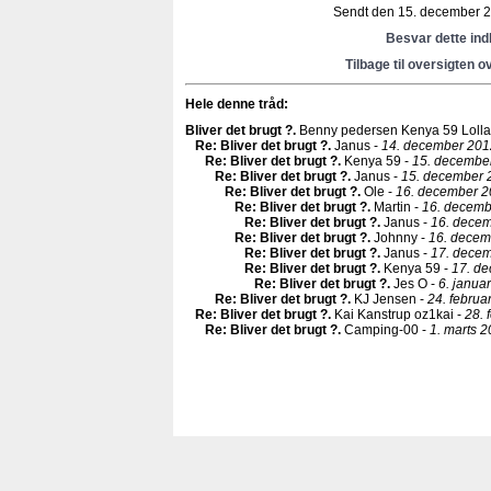
Sendt den 15. december 20
Besvar dette in
Tilbage til oversigten o
Hele denne tråd:
Bliver det brugt ?
.
Benny pedersen Kenya 59 Lolla
Re: Bliver det brugt ?
.
Janus -
14. december 201
Re: Bliver det brugt ?
.
Kenya 59 -
15. december
Re: Bliver det brugt ?
.
Janus -
15. december 
Re: Bliver det brugt ?
.
Ole -
16. december 2
Re: Bliver det brugt ?
.
Martin -
16. decemb
Re: Bliver det brugt ?
.
Janus -
16. decem
Re: Bliver det brugt ?
.
Johnny -
16. decem
Re: Bliver det brugt ?
.
Janus -
17. decem
Re: Bliver det brugt ?
.
Kenya 59 -
17. de
Re: Bliver det brugt ?
.
Jes O -
6. janua
Re: Bliver det brugt ?
.
KJ Jensen -
24. februa
Re: Bliver det brugt ?
.
Kai Kanstrup oz1kai -
28. 
Re: Bliver det brugt ?
.
Camping-00 -
1. marts 2