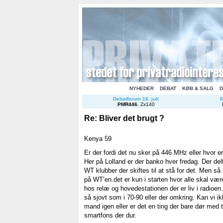
NYHEDER
DEBAT
KØB & SALG
D
Debatforum 16. juli
K
PMR446
.
Zx140
Re: Bliver det brugt ?
Kenya 59
Er der fordi det nu sker på 446 MHz eller hvor er 
Her på Lolland er der banko hver fredag. Der delt
WT klubber der skiftes til at stå for det. Men så s
på WT’en.det er kun i starten hvor alle skal vær
hos relæ og hovedestationen der er liv i radioen. 
så sjovt som i 70-90 eller der omkring. Kan vi i
mand igen eller er det en ting der bare dør med 
smartfons der dur.