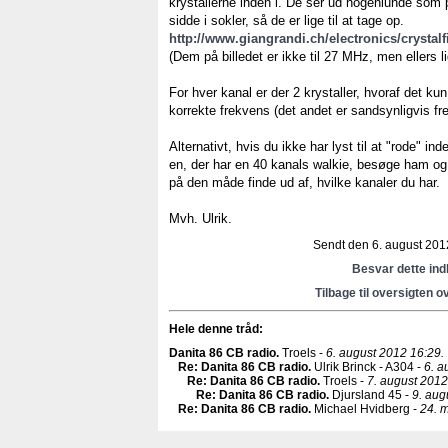
krystallerne inden i. De ser ud nogenlunde som på
sidde i sokler, så de er lige til at tage op.
http://www.giangrandi.ch/electronics/crystalfi
(Dem på billedet er ikke til 27 MHz, men ellers li
For hver kanal er der 2 krystaller, hvoraf det kun
korrekte frekvens (det andet er sandsynligvis 
Alternativt, hvis du ikke har lyst til at "rode" in
en, der har en 40 kanals walkie, besøge ham og 
på den måde finde ud af, hvilke kanaler du har.
Mvh. Ulrik.
Sendt den 6. august 2012
Besvar dette in
Tilbage til oversigten o
Hele denne tråd:
Danita 86 CB radio
.
Troels -
6. august 2012 16:29.
Re: Danita 86 CB radio
.
Ulrik Brinck - A304 -
6. a
Re: Danita 86 CB radio
.
Troels -
7. august 2012
Re: Danita 86 CB radio
.
Djursland 45 -
9. aug
Re: Danita 86 CB radio
.
Michael Hvidberg -
24. 