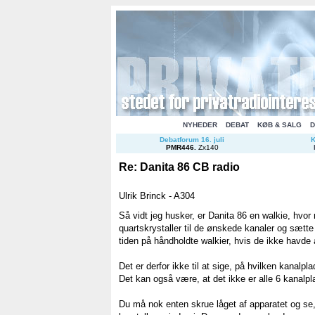
NYHEDER
DEBAT
KØB & SALG
D
Debatforum 16. juli
K
PMR446
.
Zx140
Re: Danita 86 CB radio
Ulrik Brinck - A304
Så vidt jeg husker, er Danita 86 en walkie, hvo
quartskrystaller til de ønskede kanaler og sætte
tiden på håndholdte walkier, hvis de ikke havde a
Det er derfor ikke til at sige, på hvilken kanalpl
Det kan også være, at det ikke er alle 6 kanalpl
Du må nok enten skrue låget af apparatet og se,