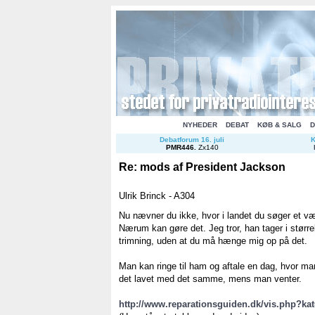
NYHEDER
DEBAT
KØB & SALG
D
Debatforum 16. juli
K
PMR446
.
Zx140
Re: mods af President Jackson
Ulrik Brinck - A304
Nu nævner du ikke, hvor i landet du søger et v
Nærum kan gøre det. Jeg tror, han tager i størr
trimning, uden at du må hænge mig op på det.
Man kan ringe til ham og aftale en dag, hvor m
det lavet med det samme, mens man venter.
http://www.reparationsguiden.dk/vis.php?k