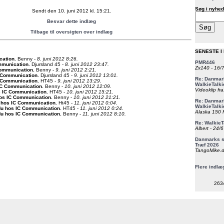
Søg i nyhed
Sendt den 10. juni 2012 kl. 15:21.
Besvar dette indlæg
Tilbage til oversigten over indlæg
SENESTE I
cation
.
Benny -
8. juni 2012 8:26.
PMR446
mmunication
.
Djursland 45 -
8. juni 2012 23:47.
Zx140 - 16/
Communication
.
Benny -
9. juni 2012 2:21.
 Communication
.
Djursland 45 -
9. juni 2012 13:01.
Re: Danmark
 Communication
.
HT45 -
9. juni 2012 13:29.
WalkieTalki
IC Communication
.
Benny -
10. juni 2012 12:09.
Videoklip fra
s IC Communication
.
HT45 -
10. juni 2012 15:21.
os IC Communication
.
Benny -
10. juni 2012 21:21.
Re: Danmark
 hos IC Communication
.
Ht45 -
11. juni 2012 0:04.
WalkieTalki
Nu hos IC Communication
.
HT45 -
11. juni 2012 0:24.
Alaska 150 F
Nu hos IC Communication
.
Benny -
11. juni 2012 8:10.
Re: WalkieT
Albert - 24/
Danmarks st
Træf 2026
TangoMike.d
Flere indlæ
263