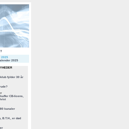
KT
r 2025
alender 2025
NYHEDER
klub fylder 30 år
rude?
er
kaffer CB-licens,
vist
 80 kanaler
, B.T.H., er død
er