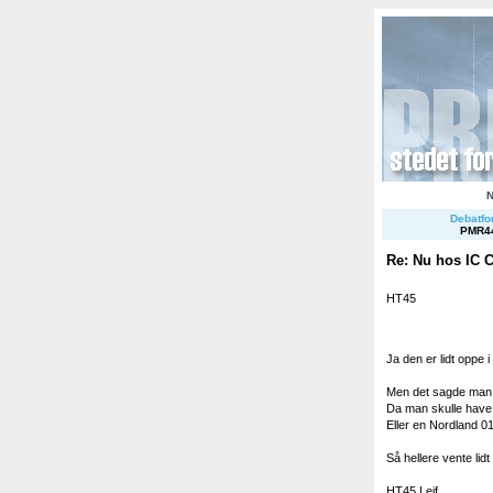
Debatfor
PMR4
Re: Nu hos IC
HT45
Ja den er lidt oppe i
Men det sagde man 
Da man skulle have 
Eller en Nordland 01
Så hellere vente lid
HT45 Leif