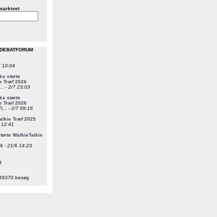
sarkivet
 DEBATFORUM
7 10:04
s størte
e Træf 2026
... - 2/7 23:03
s størte
e Træf 2026
i... - 2/7 09:16
alkie Træf 2025
6 12:41
ørte WalkieTalkie
k - 21/6 14:23
g
49370 besøg