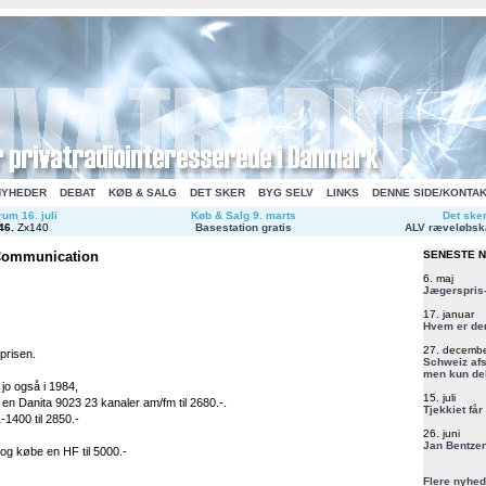
NYHEDER
DEBAT
KØB & SALG
DET SKER
BYG SELV
LINKS
DENNE SIDE/KONTA
um 16. juli
Køb & Salg 9. marts
Det ske
46
.
Zx140
Basestation gratis
ALV ræveløbsk
 Communication
SENESTE 
6. maj
Jægerspris-
17. januar
Hvem er de
27. decemb
 prisen.
Schweiz afs
men kun del
jo også i 1984,
15. juli
en Danita 9023 23 kanaler am/fm til 2680.-.
Tjekkiet får
-1400 til 2850.-
26. juni
Jan Bentzen
t og købe en HF til 5000.-
Flere nyhed