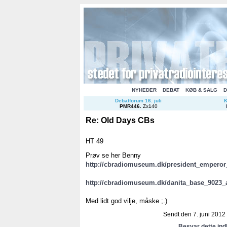
NYHEDER
DEBAT
KØB & SALG
D
Debatforum 16. juli
K
PMR446
.
Zx140
Re: Old Days CBs
HT 49
Prøv se her Benny
http://cbradiomuseum.dk/president_emper
http://cbradiomuseum.dk/danita_base_9023
Med lidt god vilje, måske ;.)
Sendt den 7. juni 2012 
Besvar dette in