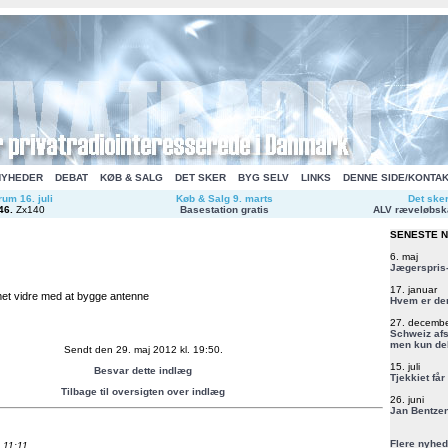
NYHEDER
DEBAT
KØB & SALG
DET SKER
BYG SELV
LINKS
DENNE SIDE/KONTA
um 16. juli
Køb & Salg 9. marts
Det ske
46
.
Zx140
Basestation gratis
ALV ræveløbsk
SENESTE 
6. maj
Jægerspris-
17. januar
et vidre med at bygge antenne
Hvem er de
27. decemb
Schweiz afs
men kun del
Sendt den 29. maj 2012 kl. 19:50.
15. juli
Besvar dette indlæg
Tjekkiet får
Tilbage til oversigten over indlæg
26. juni
Jan Bentzen
Flere nyhed
 11:11.