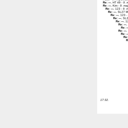
Re: ---
.
HT 49 -
9. 
Re: ---
.
Kim -
9. ma
Re: ---
.
123 -
9. 
Re: ---
.
SL27 Ma
Re: ---
.
123 -
Re: ---
.
SL27
Re: ---
.
12
Re: ---
.
Re: --
Re: ---
.
Re: --
Re: 
R
17:32.