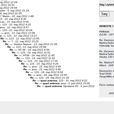
maj 2012 12:04.
Søg i nyhed
j 2012 16:51.
maj 2012 18:04.
rtin -
9. maj 2012 21:24.
9. maj 2012 22:39.
 Martin -
10. maj 2012 1:48.
3 -
10. maj 2012 8:30.
Lau -
10. maj 2012 9:04.
-
.
123 -
10. maj 2012 9:15.
SENESTE I
jens -
12. maj 2012 8:57.
-
.
123 -
12. maj 2012 10:04.
PMR446
---
.
jens -
12. maj 2012 12:08.
Zx140 - 16/
e: ---
.
123 -
12. maj 2012 13:27.
Re: ---
.
123 -
12. maj 2012 13:56.
Re: Danmark
Re: ---
.
? -
12. maj 2012 15:29.
WalkieTalki
Re: ---
.
Station Neptun -
13. maj 2012 21:28.
Videoklip fra
Re: ---
.
123 -
13. maj 2012 23:58.
Re: ---
.
HT 49 -
14. maj 2012 6:56.
Re: Danmark
Re: ---
.
123 -
14. maj 2012 11:01.
WalkieTalki
Re: ---
.
HT49 -
14. maj 2012 11:45.
Alaska 150 F
Re: ---
.
123 -
14. maj 2012 11:52.
Re: ---
.
123 -
14. maj 2012 17:16.
Re: WalkieT
Re: ---
.
123 -
15. maj 2012 9:29.
Albert - 24/
Re: ---
.
jens -
15. maj 2012 9:40.
Re: ---
.
jens -
15. maj 2012 9:49.
Danmarks st
Re: ---
.
123 -
16. maj 2012 8:04.
Træf 2026
Re: ---
.
jens -
29. maj 2012 19:50.
TangoMike.d
Re: ---
.
123 -
29. maj 2012 21:33.
Re: --- quad antenna
.
123 -
31. maj 2012 8:22.
Re: --- quad antenna
.
jens -
3. juni 2012 15:09.
Flere indlæ
Re: --- quad antenna
.
Djursland 45 -
3. juni 2012
263