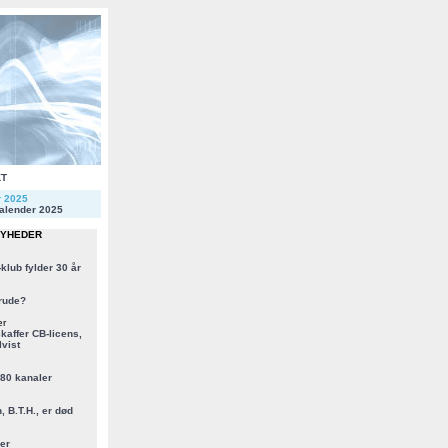
KT
r 2025
alender 2025
NYHEDER
klub fylder 30 år
rude?
er
kaffer CB-licens,
vist
 80 kanaler
, B.T.H., er død
er