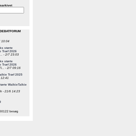
sarkivet
 DEBATFORUM
7 10:04
s størte
e Træf 2026
... - 2/7 23:03
s størte
e Træf 2026
i... - 2/7 09:16
alkie Træf 2025
6 12:41
ørte WalkieTalkie
k - 21/6 14:23
g
50122 besøg