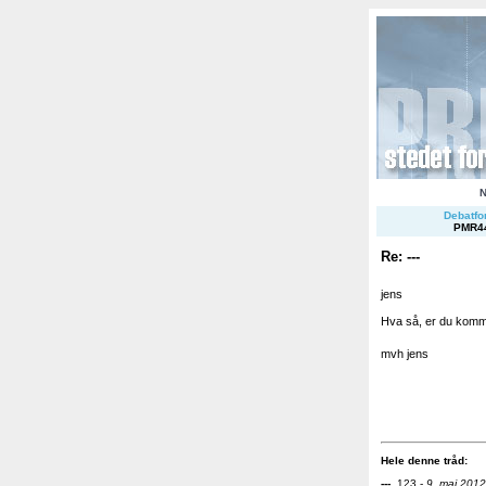
Debatfor
PMR4
Re: ---
jens
Hva så, er du komm
mvh jens
Hele denne tråd:
---
.
123 -
9. maj 2012