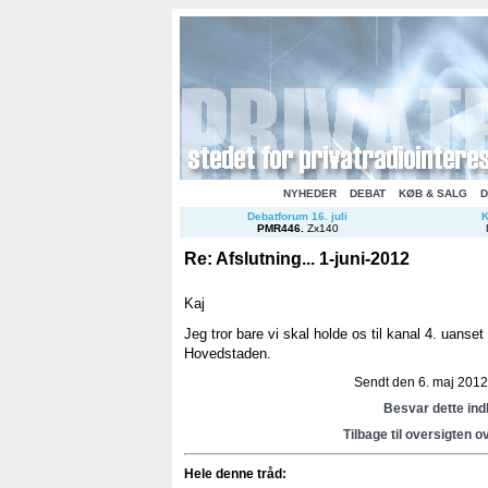
NYHEDER
DEBAT
KØB & SALG
D
Debatforum 16. juli
K
PMR446
.
Zx140
Re: Afslutning... 1-juni-2012
Kaj
Jeg tror bare vi skal holde os til kanal 4. uanset
Hovedstaden.
Sendt den 6. maj 2012 
Besvar dette in
Tilbage til oversigten o
Hele denne tråd: