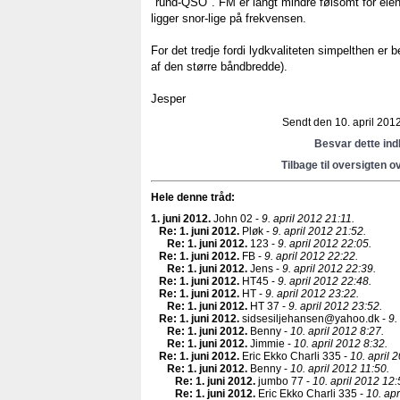
"rund-QSO". FM er langt mindre følsomt for elend
ligger snor-lige på frekvensen.
For det tredje fordi lydkvaliteten simpelthen e
af den større båndbredde).
Jesper
Sendt den 10. april 2012
Besvar dette in
Tilbage til oversigten o
Hele denne tråd:
1. juni 2012
.
John 02 -
9. april 2012 21:11.
Re: 1. juni 2012
.
Pløk -
9. april 2012 21:52.
Re: 1. juni 2012
.
123 -
9. april 2012 22:05.
Re: 1. juni 2012
.
FB -
9. april 2012 22:22.
Re: 1. juni 2012
.
Jens -
9. april 2012 22:39.
Re: 1. juni 2012
.
HT45 -
9. april 2012 22:48.
Re: 1. juni 2012
.
HT -
9. april 2012 23:22.
Re: 1. juni 2012
.
HT 37 -
9. april 2012 23:52.
Re: 1. juni 2012
.
sidsesiljehansen@yahoo.dk -
9.
Re: 1. juni 2012
.
Benny -
10. april 2012 8:27.
Re: 1. juni 2012
.
Jimmie -
10. april 2012 8:32.
Re: 1. juni 2012
.
Eric Ekko Charli 335 -
10. april 
Re: 1. juni 2012
.
Benny -
10. april 2012 11:50.
Re: 1. juni 2012
.
jumbo 77 -
10. april 2012 12:
Re: 1. juni 2012
.
Eric Ekko Charli 335 -
10. apr