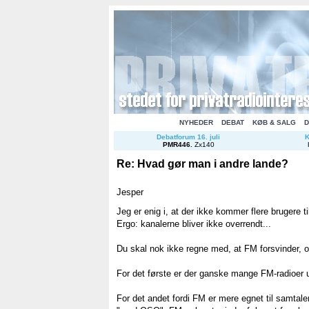
NYHEDER
DEBAT
KØB & SALG
D
Debatforum 16. juli
K
PMR446
.
Zx140
Re: Hvad gør man i andre lande?
Jesper
Jeg er enig i, at der ikke kommer flere brugere ti
Ergo: kanalerne bliver ikke overrendt...
Du skal nok ikke regne med, at FM forsvinder, og
For det første er der ganske mange FM-radioer u
For det andet fordi FM er mere egnet til samt