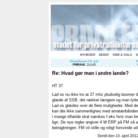
NYHEDER
DEBAT
KØB & SALG
D
Debatforum 16. juli
K
PMR446
.
Zx140
Re: Hvad gør man i andre lande?
HT 37
Lad os nu ikke tro at 27 mhz pludselig boomer de
glæde af SSB, det rækker længere og man lytter
Lad os glædes over de flere muligheder. Med d
kan dte ikke sammenlignes med amatærbåndend
i mange tilfælde skal sænkes f.eks hvis man bru
lign. De nye regler angiver 4 W ERP på FM så a
betragtningen. FM vil stille og roligt forsvinde ud 
Sendt den 10. april 2012