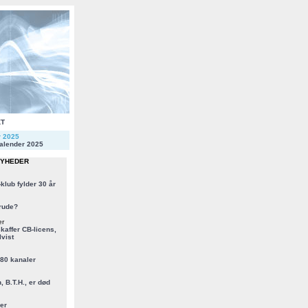
KT
r 2025
alender 2025
NYHEDER
klub fylder 30 år
rude?
er
kaffer CB-licens,
vist
 80 kanaler
, B.T.H., er død
er