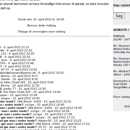
e et ukendt færnomen at have forskellige frekvenser til opkald, se bare hvordan
Søg i nyhed
delt op.
Sendt den 10. april 2012 kl. 18:45.
Besvar dette indlæg
SENESTE I
Tilbage til oversigten over indlæg
PMR446
Zx140 - 16/
Re: Danmark
2 -
9. april 2012 21:11.
WalkieTalki
løk -
9. april 2012 21:52.
Videoklip fra
123 -
9. april 2012 22:05.
B -
9. april 2012 22:22.
Re: Danmark
Jens -
9. april 2012 22:39.
WalkieTalki
T45 -
9. april 2012 22:48.
Alaska 150 F
T -
9. april 2012 23:22.
HT 37 -
9. april 2012 23:52.
Re: WalkieT
idsesiljehansen@yahoo.dk -
9. april 2012 23:52.
Albert - 24/
Benny -
10. april 2012 8:27.
Jimmie -
10. april 2012 8:32.
Danmarks st
ric Ekko Charli 335 -
10. april 2012 9:40.
Træf 2026
Benny -
10. april 2012 11:50.
TangoMike.d
12
.
jumbo 77 -
10. april 2012 12:50.
12
.
Eric Ekko Charli 335 -
10. april 2012 13:04.
esper -
10. april 2012 15:38.
Flere indlæ
Jesper -
10. april 2012 19:42.
ndre lande?
.
Ulrik Brinck - A304 -
10. april 2012 16:31.
n i andre lande?
.
oz1ipe -
10. april 2012 16:40.
263
man i andre lande?
.
Ulrik Brinck - A304 -
10. april 2012 16:55.
r man i andre lande?
.
oz1ipe -
10. april 2012 16:59.
ør man i andre lande?
.
oz1ipe -
10. april 2012 17:09.
 gør man i andre lande?
.
oz1ipe -
10. april 2012 17:12.
ad gør man i andre lande?
.
Alaska-00 -
15. april 2012 15:25.
 gør man i andre lande?
.
Ulrik Brinck - A304 -
10. april 2012 17:22.
ad gør man i andre lande?
.
HT 37 -
10. april 2012 17:31.