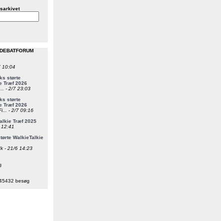
sarkivet
 DEBATFORUM
7 10:04
s størte
e Træf 2026
... - 2/7 23:03
s størte
e Træf 2026
i... - 2/7 09:16
alkie Træf 2025
6 12:41
ørte WalkieTalkie
k - 21/6 14:23
g
45432 besøg