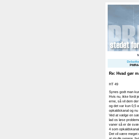
Debatfor
PMR4
Re: Hvad gør m
HT 49
Synes godt man kun
Hvis nu, ikke fordi 
erne, så vil dem d
og det var kun 0,5 
opkaldskanal og nu 
Ved at vælge en særs
lad os løse probleme
vaner så er de svær
4 som opkaldskanal 
Det vil være meget 
at skulle senere, hv