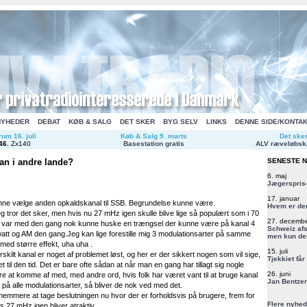
NYHEDER
DEBAT
KØB & SALG
DET SKER
BYG SELV
LINKS
DENNE SIDE/KONTA
um 16. juli
Køb & Salg 9. marts
Det ske
46
.
Zx140
Basestation gratis
ALV ræveløbsk
an i andre lande?
SENESTE 
6. maj
Jægerspris-
17. januar
ne vælge anden opkaldskanal til SSB. Begrundelse kunne være.
Hvem er de
jeg tror det sker, men hvis nu 27 mHz igen skulle blive lige så populært som i 70
27. decemb
er var med den gang nok kunne huske en trængsel der kunne være på kanal 4
Schweiz afs
watt og AM den gang.Jeg kan lige forestille mig 3 modulationsarter på samme
men kun del
med større effekt, uha uha .
15. juli
kilt kanal er noget af problemet løst, og her er der sikkert nogen som vil sige,
Tjekkiet får
t til den tid. Det er bare ofte sådan at når man en gang har tillagt sig nogle
26. juni
e at komme af med, med andre ord, hvis folk har været vant til at bruge kanal
Jan Bentzen
på alle modulationsarter, så bliver de nok ved med det.
nemmere at tage beslutningen nu hvor der er forholdsvis på brugere, frem for
Flere nyhed
is 27 mHz igen bliver atraktiv.