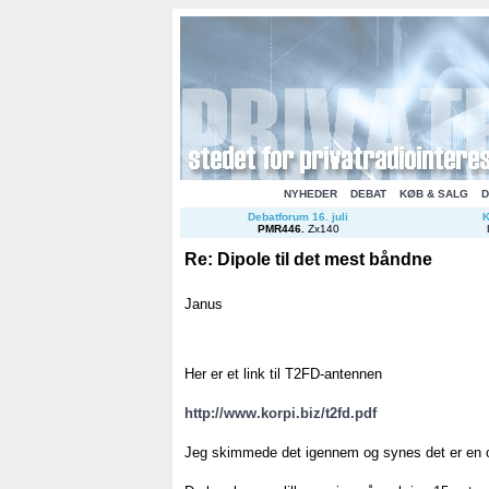
NYHEDER
DEBAT
KØB & SALG
D
Debatforum 16. juli
K
PMR446
.
Zx140
Re: Dipole til det mest båndne
Janus
Her er et link til T2FD-antennen
http://www.korpi.biz/t2fd.pdf
Jeg skimmede det igennem og synes det er en ok 