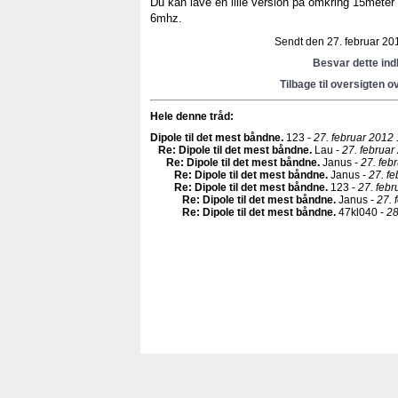
Du kan lave en lille version på omkring 15meter
6mhz.
Sendt den 27. februar 201
Besvar dette in
Tilbage til oversigten o
Hele denne tråd:
Dipole til det mest båndne
.
123 -
27. februar 2012 
Re: Dipole til det mest båndne
.
Lau -
27. februar
Re: Dipole til det mest båndne
.
Janus -
27. feb
Re: Dipole til det mest båndne
.
Janus -
27. fe
Re: Dipole til det mest båndne
.
123 -
27. febr
Re: Dipole til det mest båndne
.
Janus -
27. 
Re: Dipole til det mest båndne
.
47kl040 -
28