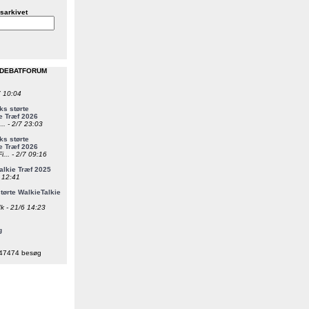
sarkivet
 DEBATFORUM
7 10:04
s størte
e Træf 2026
... - 2/7 23:03
s størte
e Træf 2026
i... - 2/7 09:16
alkie Træf 2025
6 12:41
ørte WalkieTalkie
k - 21/6 14:23
g
47474 besøg