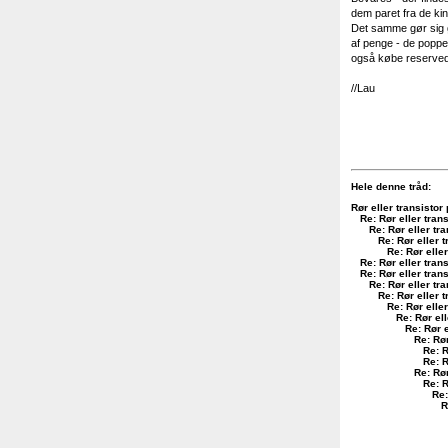
dem paret fra de ki
Det samme gør sig g
af penge - de popped
også købe reservede
//Lau
Hele denne tråd:
Rør eller transistor 
Re: Rør eller trans
Re: Rør eller tra
Re: Rør eller t
Re: Rør eller
Re: Rør eller trans
Re: Rør eller trans
Re: Rør eller tra
Re: Rør eller t
Re: Rør eller
Re: Rør ell
Re: Rør e
Re: Rør
Re: R
Re: R
Re: Rør
Re: R
Re:
R