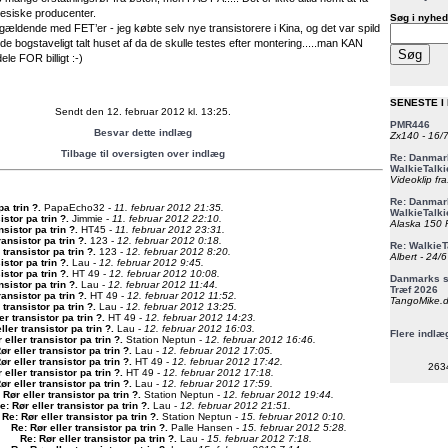
nesiske producenter.
Søg i nyhed
ældende med FET’er - jeg købte selv nye transistorere i Kina, og det var spild
e bogstaveligt talt huset af da de skulle testes efter montering.....man KAN
le FOR billigt :-)
SENESTE I
Sendt den 12. februar 2012 kl. 13:25.
PMR446
Besvar dette indlæg
Zx140 - 16/
Tilbage til oversigten over indlæg
Re: Danmark
WalkieTalki
Videoklip fra
Re: Danmark
pa trin ?
.
PapaEcho32 -
11. februar 2012 21:35.
WalkieTalki
istor pa trin ?
.
Jimmie -
11. februar 2012 22:10.
Alaska 150 F
nsistor pa trin ?
.
HT45 -
11. februar 2012 23:31.
ransistor pa trin ?
.
123 -
12. februar 2012 0:18.
Re: WalkieT
 transistor pa trin ?
.
123 -
12. februar 2012 8:20.
Albert - 24/
istor pa trin ?
.
Lau -
12. februar 2012 9:45.
istor pa trin ?
.
HT 49 -
12. februar 2012 10:08.
Danmarks st
nsistor pa trin ?
.
Lau -
12. februar 2012 11:44.
Træf 2026
ransistor pa trin ?
.
HT 49 -
12. februar 2012 11:52.
TangoMike.d
 transistor pa trin ?
.
Lau -
12. februar 2012 13:25.
er transistor pa trin ?
.
HT 49 -
12. februar 2012 14:23.
ller transistor pa trin ?
.
Lau -
12. februar 2012 16:03.
Flere indlæ
 eller transistor pa trin ?
.
Station Neptun -
12. februar 2012 16:46.
ør eller transistor pa trin ?
.
Lau -
12. februar 2012 17:05.
ør eller transistor pa trin ?
.
HT 49 -
12. februar 2012 17:42.
263
 eller transistor pa trin ?
.
HT 49 -
12. februar 2012 17:18.
ør eller transistor pa trin ?
.
Lau -
12. februar 2012 17:59.
 Rør eller transistor pa trin ?
.
Station Neptun -
12. februar 2012 19:44.
e: Rør eller transistor pa trin ?
.
Lau -
12. februar 2012 21:51.
Re: Rør eller transistor pa trin ?
.
Station Neptun -
15. februar 2012 0:10.
Re: Rør eller transistor pa trin ?
.
Palle Hansen -
15. februar 2012 5:28.
Re: Rør eller transistor pa trin ?
.
Lau -
15. februar 2012 7:18.