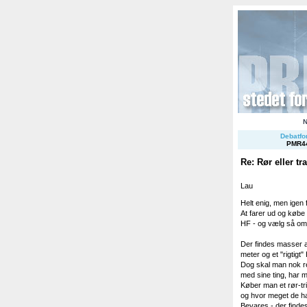
Debatfor
PMR4
Re: Rør eller tr
Lau
Helt enig, men igen 
At farer ud og købe 
HF - og vælg så om 
Der findes masser af
meter og et "rigtigt
Dog skal man nok reg
med sine ting, har 
Køber man et rør-tri
og hvor meget de ha
Bevares - der findes