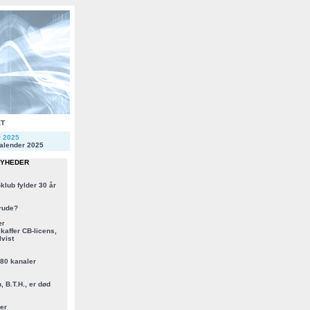
KT
r 2025
alender 2025
NYHEDER
klub fylder 30 år
rude?
er
kaffer CB-licens,
vist
 80 kanaler
, B.T.H., er død
er