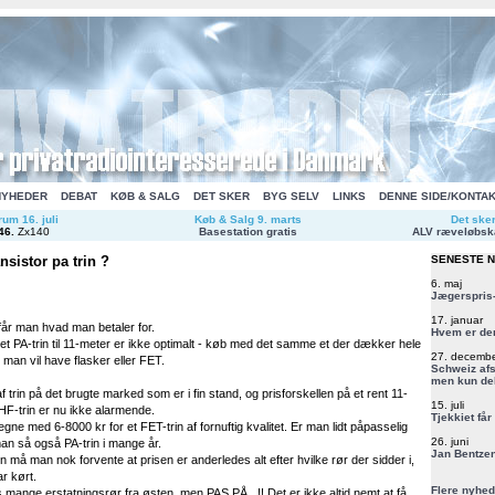
NYHEDER
DEBAT
KØB & SALG
DET SKER
BYG SELV
LINKS
DENNE SIDE/KONTA
um 16. juli
Køb & Salg 9. marts
Det ske
46
.
Zx140
Basestation gratis
ALV ræveløbsk
ansistor pa trin ?
SENESTE 
6. maj
Jægerspris-
17. januar
får man hvad man betaler for.
Hvem er de
et PA-trin til 11-meter er ikke optimalt - køb med det samme et der dækker hele
27. decemb
man vil have flasker eller FET.
Schweiz afs
men kun del
 trin på det brugte marked som er i fin stand, og prisforskellen på et rent 11-
15. juli
" HF-trin er nu ikke alarmende.
Tjekkiet får
ne med 6-8000 kr for et FET-trin af fornuftig kvalitet. Er man lidt påpasselig
26. juni
man så også PA-trin i mange år.
Jan Bentzen
n må man nok forvente at prisen er anderledes alt efter hvilke rør der sidder i,
r kørt.
Flere nyhed
 mange erstatningsrør fra østen, men PAS PÅ...!! Det er ikke altid nemt at få