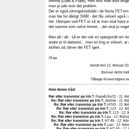
trimme (Load & Plate), men hvis man ikke bruger 
man jo ude over det problem.
Der er også sikringskredsløb i de fleste FET-trin -
man har for dårligt SWR - det fås sikkert også i r
her. Ulempen ved FET er så at man skal have en
det samme som selve trinnet....der skal jo noget 
Men alt i alt - så er det nok en spørgsmål om t
andre er til datteren....men en ting er sikkert, a
skiftes ud, bliver det FET igen.
//Lau
Sendt den 12. februar 201
Besvar dette in
Tilbage til oversigten o
Hele denne tråd:
Rør eller transistor pa trin ?
.
PapaEcho32 -
11. fe
Re: Rør eller transistor pa trin ?
.
Jimmie -
11. fe
Re: Rør eller transistor pa trin ?
.
HT45 -
11. fe
Re: Rør eller transistor pa trin ?
.
123 -
12. fe
Re: Rør eller transistor pa trin ?
.
123 -
12. 
Re: Rør eller transistor pa trin ?
.
Lau -
12. febru
Re: Rør eller transistor pa trin ?
.
HT 49 -
12. feb
Re: Rør eller transistor pa trin ?
.
Lau -
12. febr
Re: Rør eller transistor pa trin ?
.
HT 49 -
12. 