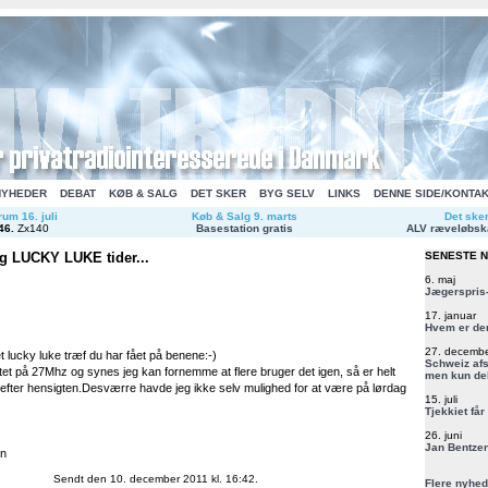
NYHEDER
DEBAT
KØB & SALG
DET SKER
BYG SELV
LINKS
DENNE SIDE/KONTA
um 16. juli
Køb & Salg 9. marts
Det ske
46
.
Zx140
Basestation gratis
ALV ræveløbsk
 LUCKY LUKE tider...
SENESTE 
6. maj
Jægerspris-
17. januar
Hvem er de
27. decemb
et lucky luke træf du har fået på benene:-)
Schweiz afs
tet på 27Mhz og synes jeg kan fornemme at flere bruger det igen, så er helt
men kun del
r efter hensigten.Desværre havde jeg ikke selv mulighed for at være på lørdag
15. juli
Tjekkiet får
26. juni
Jan Bentzen
en
Sendt den 10. december 2011 kl. 16:42.
Flere nyhed