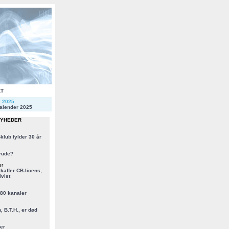
KT
r 2025
alender 2025
NYHEDER
klub fylder 30 år
rude?
er
kaffer CB-licens,
vist
 80 kanaler
, B.T.H., er død
er