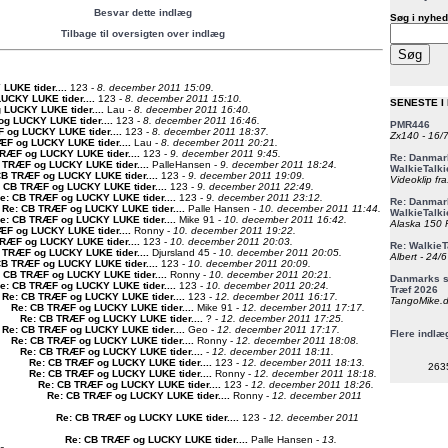
Besvar dette indlæg
Søg i nyhed
Tilbage til oversigten over indlæg
UKE tider...
.
123 -
8. december 2011 15:09.
UCKY LUKE tider...
.
123 -
8. december 2011 15:10.
SENESTE I
 LUCKY LUKE tider...
.
Lau -
8. december 2011 16:40.
g LUCKY LUKE tider...
.
123 -
8. december 2011 16:46.
PMR446
 og LUCKY LUKE tider...
.
123 -
8. december 2011 18:37.
Zx140 - 16/
ÆF og LUCKY LUKE tider...
.
Lau -
8. december 2011 20:21.
RÆF og LUCKY LUKE tider...
.
123 -
9. december 2011 9:45.
Re: Danmark
 TRÆF og LUCKY LUKE tider...
.
PalleHansen -
9. december 2011 18:24.
WalkieTalki
CB TRÆF og LUCKY LUKE tider...
.
123 -
9. december 2011 19:09.
Videoklip fra
 CB TRÆF og LUCKY LUKE tider...
.
123 -
9. december 2011 22:49.
e: CB TRÆF og LUCKY LUKE tider...
.
123 -
9. december 2011 23:12.
Re: Danmark
Re: CB TRÆF og LUCKY LUKE tider...
.
Palle Hansen -
10. december 2011 11:44.
WalkieTalki
e: CB TRÆF og LUCKY LUKE tider...
.
Mike 91 -
10. december 2011 16:42.
Alaska 150 F
ÆF og LUCKY LUKE tider...
.
Ronny -
10. december 2011 19:22.
RÆF og LUCKY LUKE tider...
.
123 -
10. december 2011 20:03.
Re: WalkieT
 TRÆF og LUCKY LUKE tider...
.
Djursland 45 -
10. december 2011 20:05.
Albert - 24/
CB TRÆF og LUCKY LUKE tider...
.
123 -
10. december 2011 20:09.
 CB TRÆF og LUCKY LUKE tider...
.
Ronny -
10. december 2011 20:21.
Danmarks st
e: CB TRÆF og LUCKY LUKE tider...
.
123 -
10. december 2011 20:24.
Træf 2026
Re: CB TRÆF og LUCKY LUKE tider...
.
123 -
12. december 2011 16:17.
TangoMike.d
Re: CB TRÆF og LUCKY LUKE tider...
.
Mike 91 -
12. december 2011 17:17.
Re: CB TRÆF og LUCKY LUKE tider...
.
? -
12. december 2011 17:25.
Re: CB TRÆF og LUCKY LUKE tider...
.
Geo -
12. december 2011 17:17.
Flere indlæ
Re: CB TRÆF og LUCKY LUKE tider...
.
Ronny -
12. december 2011 18:08.
Re: CB TRÆF og LUCKY LUKE tider...
.
-
12. december 2011 18:11.
Re: CB TRÆF og LUCKY LUKE tider...
.
123 -
12. december 2011 18:13.
263
Re: CB TRÆF og LUCKY LUKE tider...
.
Ronny -
12. december 2011 18:18.
Re: CB TRÆF og LUCKY LUKE tider...
.
123 -
12. december 2011 18:26.
Re: CB TRÆF og LUCKY LUKE tider...
.
Ronny -
12. december 2011
Re: CB TRÆF og LUCKY LUKE tider...
.
123 -
12. december 2011
Re: CB TRÆF og LUCKY LUKE tider...
.
Palle Hansen -
13.