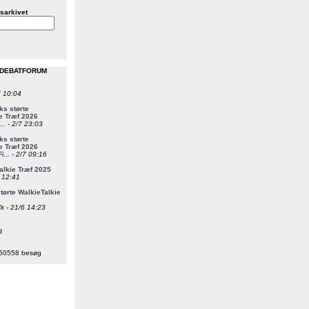
sarkivet
 DEBATFORUM
7 10:04
s størte
e Træf 2026
... - 2/7 23:03
s størte
e Træf 2026
i... - 2/7 09:16
alkie Træf 2025
6 12:41
ørte WalkieTalkie
k - 21/6 14:23
g
50558 besøg