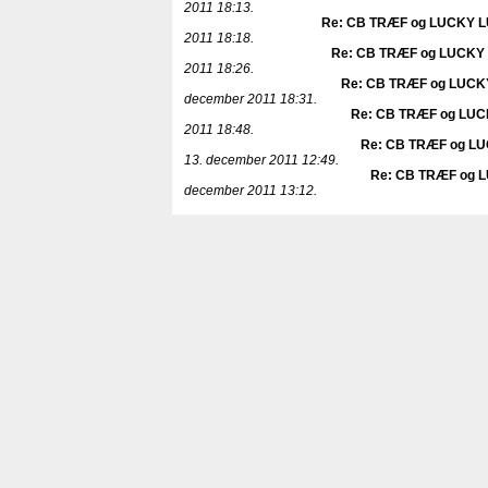
2011 18:13.
Re: CB TRÆF og LUCKY LUK
2011 18:18.
Re: CB TRÆF og LUCKY L
2011 18:26.
Re: CB TRÆF og LUCKY 
december 2011 18:31.
Re: CB TRÆF og LUCKY
2011 18:48.
Re: CB TRÆF og LUC
13. december 2011 12:49.
Re: CB TRÆF og LU
december 2011 13:12.