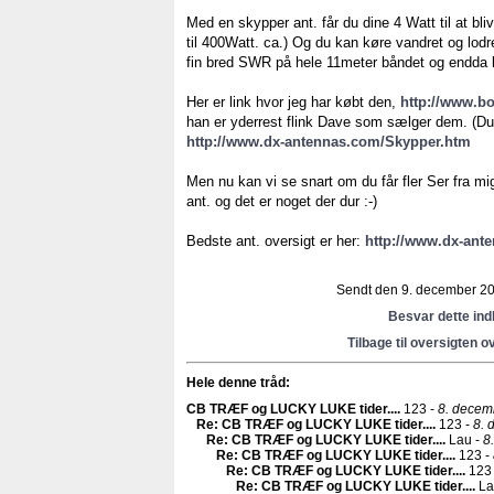
Med en skypper ant. får du dine 4 Watt til at bliv
til 400Watt. ca.) Og du kan køre vandret og lodr
fin bred SWR på hele 11meter båndet og endda l
Her er link hvor jeg har købt den,
http://www.b
han er yderrest flink Dave som sælger dem. (D
http://www.dx-antennas.com/Skypper.htm
Men nu kan vi se snart om du får fler Ser fra mig
ant. og det er noget der dur :-)
Bedste ant. oversigt er her:
http://www.dx-ant
Sendt den 9. december 201
Besvar dette in
Tilbage til oversigten o
Hele denne tråd:
CB TRÆF og LUCKY LUKE tider...
.
123 -
8. decem
Re: CB TRÆF og LUCKY LUKE tider...
.
123 -
8. 
Re: CB TRÆF og LUCKY LUKE tider...
.
Lau -
8
Re: CB TRÆF og LUCKY LUKE tider...
.
123 -
Re: CB TRÆF og LUCKY LUKE tider...
.
123
Re: CB TRÆF og LUCKY LUKE tider...
.
La