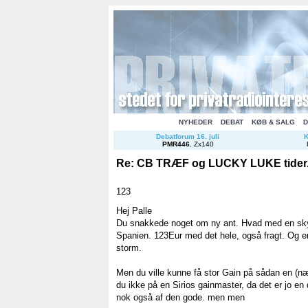
NYHEDER
DEBAT
KØB & SALG
D
Debatforum 16. juli
K
PMR446
.
Zx140
Re: CB TRÆF og LUCKY LUKE tider.
123
Hej Palle
Du snakkede noget om ny ant. Hvad med en skyppe
Spanien. 123Eur med det hele, også fragt. Og er
storm.
Men du ville kunne få stor Gain på sådan en (n
du ikke på en Sirios gainmaster, da det er jo en
nok også af den gode. men men