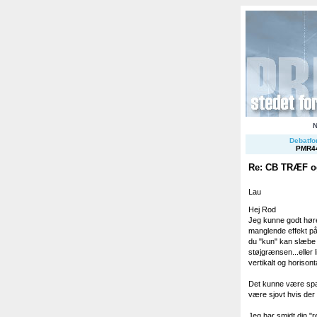
Debatfor
PMR4
Re: CB TRÆF og
Lau
Hej Rod
Jeg kunne godt høre
manglende effekt på 
du "kun" kan slæbe 
støjgrænsen...eller 
vertikalt og horisont
Det kunne være spæn
være sjovt hvis der 
Jeg har smidt din "