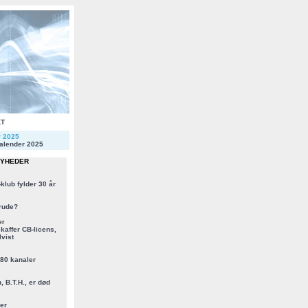
KT
r 2025
alender 2025
NYHEDER
klub fylder 30 år
rude?
er
kaffer CB-licens,
vist
 80 kanaler
, B.T.H., er død
er