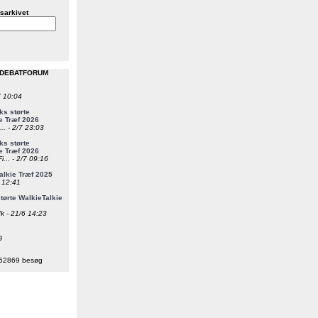
sarkivet
 DEBATFORUM
7 10:04
s størte
e Træf 2026
... - 2/7 23:03
s størte
e Træf 2026
i... - 2/7 09:16
alkie Træf 2025
6 12:41
ørte WalkieTalkie
k - 21/6 14:23
g
52869 besøg