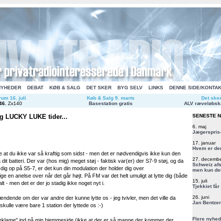
NYHEDER
DEBAT
KØB & SALG
DET SKER
BYG SELV
LINKS
DENNE SIDE/KONTA
um 16. juli
Køb & Salg 9. marts
Det ske
46
.
Zx140
Basestation gratis
ALV ræveløbsk
 LUCKY LUKE tider...
SENESTE 
6. maj
Jægerspris-
17. januar
Hvem er de
 at du ikke var så kraftig som sidst - men det er nødvendigvis ikke kun den
27. decemb
dit batteri. Der var (hos mig) meget støj - faktisk var(er) der S7-9 støj, og da
Schweiz afs
dig op på S5-7, er det kun din modulation der holder dig over
men kun del
lige en anelse over når det går højt. På FM var det helt umuligt at lytte dig (både
15. juli
alt - men det er der jo stadig ikke noget nyt i.
Tjekkiet får
26. juni
dende om der var andre der kunne lytte os - jeg tvivler, men det ville da
Jan Bentzen
skulle være bare 1 station der lyttede os :-)
Flere nyhed
reklame" ind på min hjemmeside (ikke at der er så mange der kommer der,