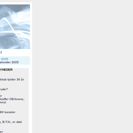
KT
r 2025
alender 2025
NYHEDER
klub fylder 30 år
rude?
er
kaffer CB-licens,
vist
 80 kanaler
, B.T.H., er død
er