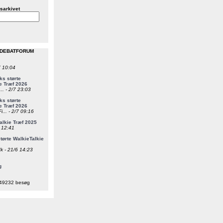
sarkivet
 DEBATFORUM
7 10:04
s størte
e Træf 2026
... - 2/7 23:03
s størte
e Træf 2026
i... - 2/7 09:16
alkie Træf 2025
6 12:41
ørte WalkieTalkie
k - 21/6 14:23
g
49232 besøg