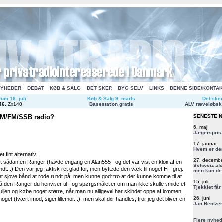
NYHEDER
DEBAT
KØB & SALG
DET SKER
BYG SELV
LINKS
DENNE SIDE/KONTA
um 16. juli
Køb & Salg 9. marts
Det ske
46
.
Zx140
Basestation gratis
ALV ræveløbsk
AM/FM/SSB radio?
SENESTE 
6. maj
Jægerspris-
17. januar
Hvem er de
t fint alternativ.
27. decemb
et sådan en Ranger (havde engang en Alan555 - og det var vist en klon af en
Schweiz afs
dt...) Den var jeg faktisk ret glad for, men byttede den væk til noget HF-grej.
men kun del
et sjove bånd at rode rundt på, men kunne godt tro at der kunne komme til at
15. juli
 på den Ranger du henviser til - og spørgsmålet er om man ikke skulle smide et
Tjekkiet får
puljen og købe noget større, når man nu alligevel har skindet oppe af lommen.
26. juni
oget (tvært imod, siger lillemor...), men skal der handles, tror jeg det bliver en
Jan Bentzen
Flere nyhed