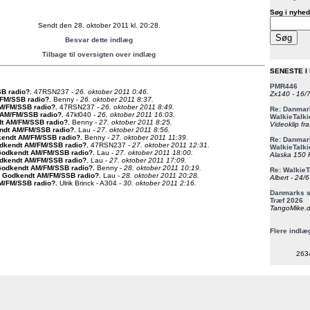
Søg i nyhed
Sendt den 28. oktober 2011 kl. 20:28.
Besvar dette indlæg
Tilbage til oversigten over indlæg
SENESTE I
PMR446
B radio?
.
47RSN237 -
26. oktober 2011 0:46.
Zx140 - 16/
FM/SSB radio?
.
Benny -
26. oktober 2011 8:37.
M/FM/SSB radio?
.
47RSN237 -
26. oktober 2011 8:49.
Re: Danmark
 AM/FM/SSB radio?
.
47kl040 -
26. oktober 2011 16:03.
WalkieTalki
t AM/FM/SSB radio?
.
Benny -
27. oktober 2011 8:25.
Videoklip fra
ndt AM/FM/SSB radio?
.
Lau -
27. oktober 2011 8:56.
kendt AM/FM/SSB radio?
.
Benny -
27. oktober 2011 11:39.
Re: Danmark
dkendt AM/FM/SSB radio?
.
47RSN237 -
27. oktober 2011 12:31.
WalkieTalki
Godkendt AM/FM/SSB radio?
.
Lau -
27. oktober 2011 18:00.
Alaska 150 F
dkendt AM/FM/SSB radio?
.
Lau -
27. oktober 2011 17:09.
Godkendt AM/FM/SSB radio?
.
Benny -
28. oktober 2011 10:19.
Re: WalkieT
: Godkendt AM/FM/SSB radio?
.
Lau -
28. oktober 2011 20:28.
Albert - 24/
M/FM/SSB radio?
.
Ulrik Brinck - A304 -
30. oktober 2011 2:16.
Danmarks st
Træf 2026
TangoMike.d
Flere indlæ
263