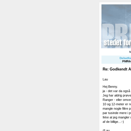
Debatfor
PMR4
Re: Godkendt 
Lau
Hej Benny.
ja - det var da også e
Jeg har aldrig prøv
Ranger - eller omven
10 og 12-meter er r
mangle nogle filtre
par tusinde mere i 
Ikke at jeg mangler n
af de billige...:-)
//Lau