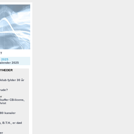
KT
r 2025
alender 2025
NYHEDER
klub fylder 30 år
rude?
er
kaffer CB-licens,
vist
 80 kanaler
, B.T.H., er død
er