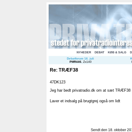
NYHEDER
DEBAT
KØB & SALG
D
Debatforum 16. juli
K
PMR446
.
Zx140
Re: TRÆF38
47DK123
Jeg har bedt privatradio.dk om at sæt TRÆF38 i
Laver et indsalg på brugtgrej også om lidt
Sendt den 18. oktober 201