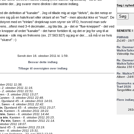
pointe der....jeg svarer mere direkte i det næste indlæg.
Søg i nyhed
d din definition af "kanaler" . Jeg vil tillade mig at sige "delvis", da det netop er
ere sig på en halv/kvart eller oktant af en "hel" - men absolut ikke et "must". De
o udstyret med en "trinløs" drejeknap som styrer sin VFO, hvorved man selv
ns...oftest med 3-4 decimaler....og bla bla...ja - det er "flue-knepperi" - det ved
 knopper af ordet "kanaler" - det hører fortiden til, og det er jeg for ung til at
SENESTE I
 Næææ - stik mig en frekvens (ex. 27.563.927) og jeg er der.....så må vi se hvis
PMR446
 "skævt" :-)
Zx140 - 16/
Re: Danmark
WalkieTalki
Videoklip fra
Sendt den 16. oktober 2011 kl. 1:59.
Re: Danmark
Besvar dette indlæg
WalkieTalki
Alaska 150 F
Tilbage til oversigten over indlæg
Re: WalkieT
Albert - 24/
Danmarks st
ober 2011 11:38.
Træf 2026
 -
2. oktober 2011 11:16.
TangoMike.d
 -
2. oktober 2011 22:51.
ren -
3. oktober 2011 13:27.
arsten -
3. oktober 2011 22:48.
Flere indlæ
.
Djursland 45 -
4. oktober 2011 14:01.
.
Søren -
4. oktober 2011 22:42.
in
.
Djursland 45 -
4. oktober 2011 23:27.
263
in
.
Karsten -
5. oktober 2011 18:22.
trin
.
Søren -
6. oktober 2011 14:44.
a trin
.
Karsten -
6. oktober 2011 20:15.
 Pa trin
.
Søren -
6. oktober 2011 21:14.
oktober 2011 18:07.
land 45 -
5. oktober 2011 23:19.
ren -
6. oktober 2011 15:31.
i
.
Lars Andersen -
22. juni 2012 12:19.