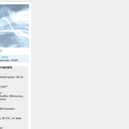
KT
r 2025
alender 2025
NYHEDER
klub fylder 30 år
rude?
er
kaffer CB-licens,
vist
 80 kanaler
, B.T.H., er død
er