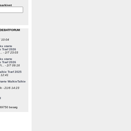
sarkivet
 DEBATFORUM
7 10:04
s størte
e Træf 2026
... - 2/7 23:03
s størte
e Træf 2026
i... - 2/7 09:16
alkie Træf 2025
6 12:41
ørte WalkieTalkie
k - 21/6 14:23
g
49750 besøg