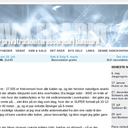
NYHEDER
DEBAT
KØB & SALG
DET SKER
BYG SELV
LINKS
DENNE SIDE/KONTA
um 16. juli
Køb & Salg 9. marts
Det ske
46
.
Zx140
Basestation gratis
ALV ræveløbsk
SENESTE 
6. maj
Jægerspris-
17. januar
Hvem er de
et - 27.555 er frekvensen hvor alle kalder op, og der hersker naturligvis anarki.
27. decemb
 der aftales tidspunkt som ikke overholdes (fra begge sider - IKKE en kritik af
Schweiz afs
min hvor der kaldes/lyttes er for mit vedkommende i overkanten - det gider jeg
men kun del
 vente på.....slet ikke på en dag som idag, hvor der er SUPER forhold på 10-12-
15. juli
 40 meter....ja, og et par enkelte åbninger på 6-meter.
Tjekkiet får
 kedelige situation at jeg skal skifte antennekabel fra den ene radio til den
26. juni
jeg vil køre vandret eller lodret...pisse besværligt, og ikke noget jeg gider gøre
Jan Bentzen
Flere nyhed
er bliver skrevet i næste indlæg (mht. bakker og afstand) - så er der