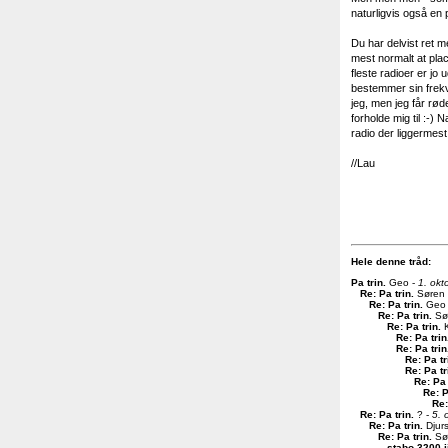
naturligvis også en 
Du har delvist ret me
mest normalt at plac
fleste radioer er j
bestemmer sin frekve
jeg, men jeg får røde
forholde mig til :-)
radio der liggermest
//Lau
Hele denne tråd:
Pa trin
.
Geo -
1. okt
Re: Pa trin
.
Søren
Re: Pa trin
.
Geo
Re: Pa trin
.
Sø
Re: Pa trin
.
K
Re: Pa trin
Re: Pa trin
Re: Pa tr
Re: Pa tr
Re: Pa 
Re: P
Re:
Re: Pa trin
.
? -
5. 
Re: Pa trin
.
Djurs
Re: Pa trin
.
Sø
stabo 3200 i