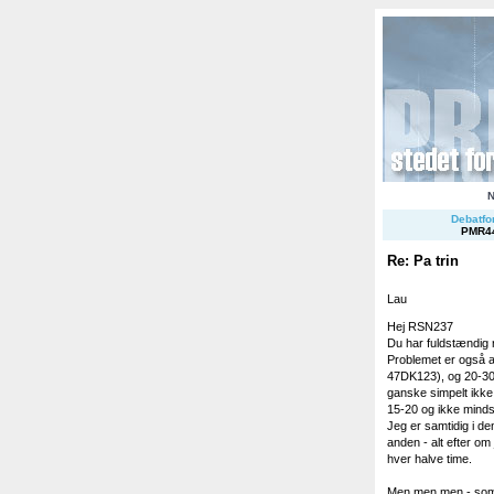
Debatfor
PMR4
Re: Pa trin
Lau
Hej RSN237
Du har fuldstændig r
Problemet er også at
47DK123), og 20-30 
ganske simpelt ikke
15-20 og ikke mindst
Jeg er samtidig i den
anden - alt efter om 
hver halve time.
Men men men - som d