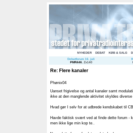
NYHEDER
DEBAT
KØB & SALG
D
Debatforum 16. juli
K
PMR446
.
Zx140
Re: Flere kanaler
Phønix04
Uanset frigivelse og antal kanaler samt modulati
ikke at den manglende aktivitet skyldes diverse 
Hvad gør I selv for at udbrede kendskabet til C
Havde faktisk svært ved at finde dette forum - 
men ikke lige min kop te..