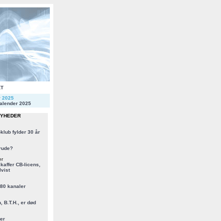
KT
r 2025
alender 2025
NYHEDER
klub fylder 30 år
rude?
er
kaffer CB-licens,
vist
 80 kanaler
, B.T.H., er død
er