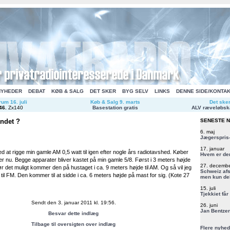
NYHEDER
DEBAT
KØB & SALG
DET SKER
BYG SELV
LINKS
DENNE SIDE/KONTA
um 16. juli
Køb & Salg 9. marts
Det ske
46
.
Zx140
Basestation gratis
ALV ræveløbsk
åndet ?
SENESTE 
6. maj
Jægerspris-
17. januar
 ved at rigge min gamle AM 0,5 watt til igen efter nogle års radiotavshed. Køber
Hvem er de
r nu. Begge apparater bliver kastet på min gamle 5/8. Først i 3 meters højde
27. decemb
ør det muligt kommer den på hustaget i ca. 9 meters højde til AM. Og så vil jeg
Schweiz afs
il FM. Den kommer til at sidde i ca. 6 meters højde på mast for sig. (Kote 27
men kun del
15. juli
Tjekkiet får
Sendt den 3. januar 2011 kl. 19:56.
26. juni
Jan Bentzen
Besvar dette indlæg
Tilbage til oversigten over indlæg
Flere nyhed