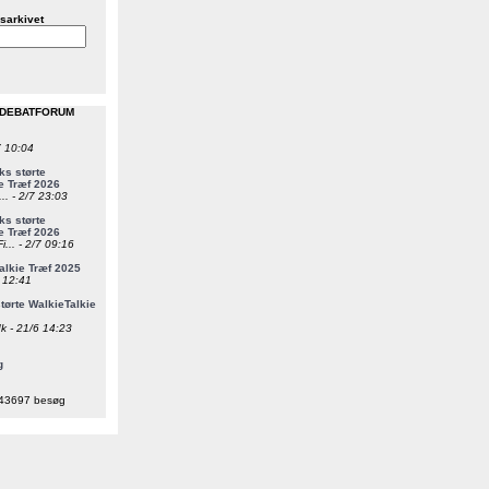
sarkivet
 DEBATFORUM
7 10:04
s størte
e Træf 2026
... - 2/7 23:03
s størte
e Træf 2026
i... - 2/7 09:16
alkie Træf 2025
6 12:41
ørte WalkieTalkie
k - 21/6 14:23
g
43697 besøg