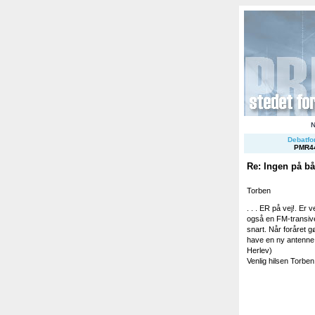
Debatfor
PMR4
Re: Ingen på b
Torben
. . . ER på vej!. Er
også en FM-transive
snart. Når foråret g
have en ny antenne t
Herlev)
Venlig hilsen Torben