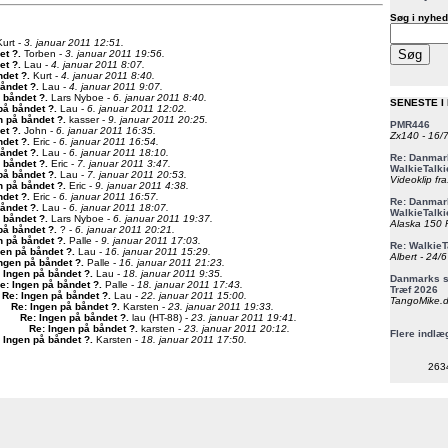
Søg i nyhed
urt -
3. januar 2011 12:51.
et ?
.
Torben -
3. januar 2011 19:56.
et ?
.
Lau -
4. januar 2011 8:07.
ndet ?
.
Kurt -
4. januar 2011 8:40.
båndet ?
.
Lau -
4. januar 2011 9:07.
 båndet ?
.
Lars Nyboe -
6. januar 2011 8:40.
SENESTE I
på båndet ?
.
Lau -
6. januar 2011 12:02.
n på båndet ?
.
kasser -
9. januar 2011 20:25.
PMR446
et ?
.
John -
6. januar 2011 16:35.
Zx140 - 16/
ndet ?
.
Eric -
6. januar 2011 16:54.
båndet ?
.
Lau -
6. januar 2011 18:10.
Re: Danmark
 båndet ?
.
Eric -
7. januar 2011 3:47.
WalkieTalki
på båndet ?
.
Lau -
7. januar 2011 20:53.
Videoklip fra
n på båndet ?
.
Eric -
9. januar 2011 4:38.
ndet ?
.
Eric -
6. januar 2011 16:57.
Re: Danmark
båndet ?
.
Lau -
6. januar 2011 18:07.
WalkieTalki
 båndet ?
.
Lars Nyboe -
6. januar 2011 19:37.
Alaska 150 F
på båndet ?
.
? -
6. januar 2011 20:21.
n på båndet ?
.
Palle -
9. januar 2011 17:03.
Re: WalkieT
gen på båndet ?
.
Lau -
16. januar 2011 15:29.
Albert - 24/
Ingen på båndet ?
.
Palle -
16. januar 2011 21:23.
 Ingen på båndet ?
.
Lau -
18. januar 2011 9:35.
Danmarks st
e: Ingen på båndet ?
.
Palle -
18. januar 2011 17:43.
Træf 2026
Re: Ingen på båndet ?
.
Lau -
22. januar 2011 15:00.
TangoMike.d
Re: Ingen på båndet ?
.
Karsten -
23. januar 2011 19:33.
Re: Ingen på båndet ?
.
lau (HT-88) -
23. januar 2011 19:41.
Re: Ingen på båndet ?
.
karsten -
23. januar 2011 20:12.
Flere indlæ
 Ingen på båndet ?
.
Karsten -
18. januar 2011 17:50.
263