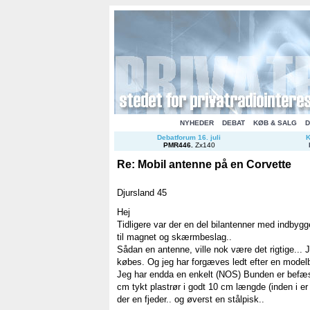
NYHEDER
DEBAT
KØB & SALG
D
Debatforum 16. juli
K
PMR446
.
Zx140
Re: Mobil antenne på en Corvette
Djursland 45
Hej
Tidligere var der en del bilantenner med indbyg
til magnet og skærmbeslag..
Sådan en antenne, ville nok være det rigtige...
købes. Og jeg har forgæves ledt efter en modelb
Jeg har endda en enkelt (NOS) Bunden er befæs
cm tykt plastrør i godt 10 cm længde (inden i er
der en fjeder.. og øverst en stålpisk..